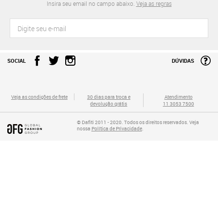
Insira seu email no campo abaixo.
Veja as regras
SOCIAL
DÚVIDAS
Veja as condições de frete
30 dias para troca e
Atendimento
devolução grátis
11 3053 7500
© Dafiti 2011 - 2020. Todos os direitos reservados. Veja
nossa
Política de Privacidade
.