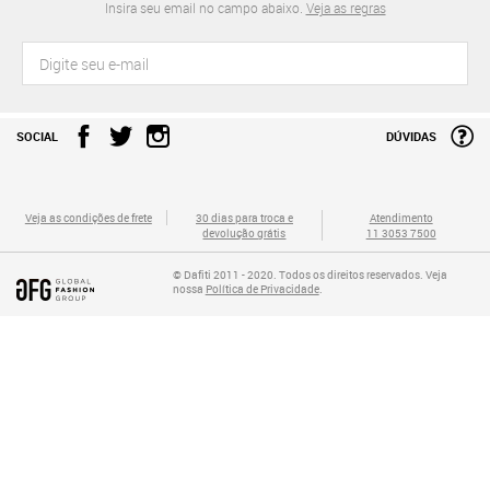
Insira seu email no campo abaixo.
Veja as regras
SOCIAL
DÚVIDAS
Veja as condições de frete
30 dias para troca e
Atendimento
devolução grátis
11 3053 7500
© Dafiti 2011 - 2020. Todos os direitos reservados. Veja
nossa
Política de Privacidade
.