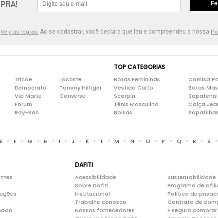
PRA!
Fe
.
Ao se cadastrar, você declara que leu e compreendeu a nossa
Veja as regras.
Po
TOP CATEGORIAS
Tricae
Lacoste
Botas Femininas
Camisa Po
Democrata
Tommy Hilfiger
Vestido Curto
Botas Mas
Via Marte
Converse
Scarpin
Sapatênis
Forum
Tênis Masculino
Calça Jea
Ray-Ban
Bolsas
Sapatilha
•
•
•
•
•
•
•
•
•
•
•
•
•
•
E
F
G
H
I
J
K
L
M
N
O
P
Q
R
S
DAFITI
entes
Acessibilidade
Sustentabilidade
Sobre Dafiti
Programa de afil
luções
Institucional
Política de priva
Trabalhe conosco
Contrato de com
moda
Nossos fornecedores
É seguro comprar 