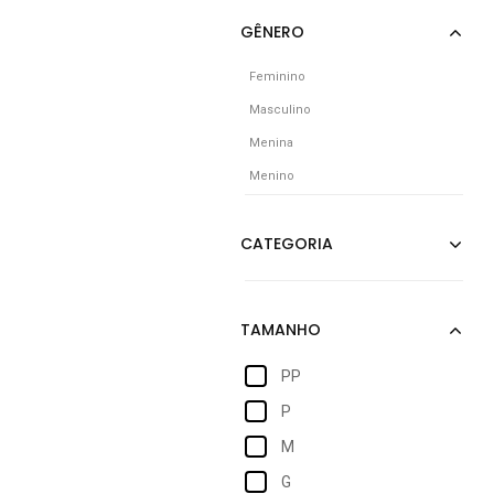
Feminino
Masculino
Menina
Menino
PP
P
M
G