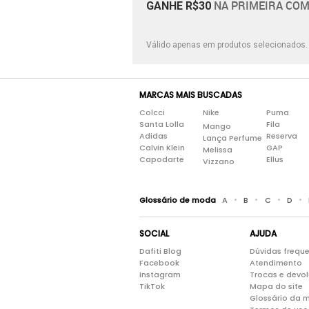
NA PRIMEIRA COM
GANHE R$30
Válido apenas em produtos selecionados
MARCAS MAIS BUSCADAS
Colcci
Nike
Puma
Santa Lolla
Fila
Mango
Adidas
Reserva
Lança Perfume
Calvin Klein
GAP
Melissa
Capodarte
Ellus
Vizzano
•
•
•
•
Glossário de moda
A
B
C
D
SOCIAL
AJUDA
Dafiti Blog
Dúvidas frequ
Facebook
Atendimento
Instagram
Trocas e devo
TikTok
Mapa do site
Glossário da 