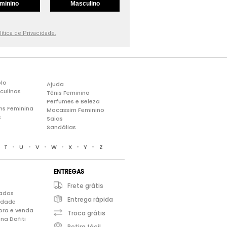
minino
Masculino
lítica de Privacidade.
lo
Ajuda
culinas
Tênis Feminino
Perfumes e Beleza
ns Feminina
Mocassim Feminino
s
Saias
Sandálias
•
•
•
•
•
•
•
T
U
V
W
X
Y
Z
ENTREGAS
Frete grátis
iados
Entrega rápida
cidade
pra e venda
Troca grátis
na Dafiti
Retira fácil