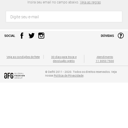
Insira seu email no campo abaixo.
Veja as regras
SOCIAL
DÚVIDAS
Veja as condições de frete
30 dias para troca e
Atendimento
devolução grátis
11 3053 7500
© Dafiti 2011 - 2020. Todos os direitos reservados. Veja
nossa
Política de Privacidade
.