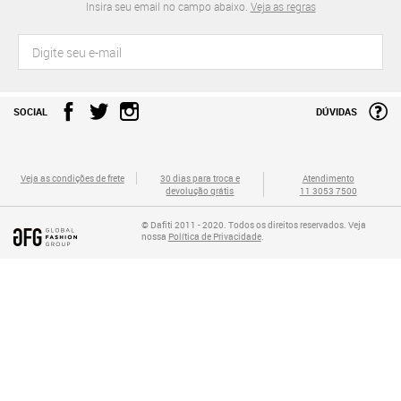
Insira seu email no campo abaixo.
Veja as regras
SOCIAL
DÚVIDAS
Veja as condições de frete
30 dias para troca e
Atendimento
devolução grátis
11 3053 7500
© Dafiti 2011 - 2020. Todos os direitos reservados. Veja
nossa
Política de Privacidade
.