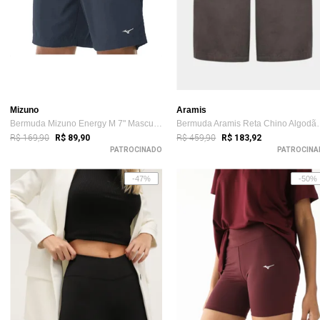
Mizuno
Aramis
Bermuda Mizuno Energy M 7" Masculina Azul
Bermuda Aramis 
R$ 169,90
R$ 459,90
R$ 89,90
R$ 183,92
PATROCINADO
PATROCINA
-47%
-50%