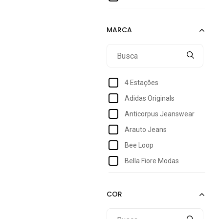
1
2
3
4
6
4 Estações
8
Adidas Originals
10
Anticorpus Jeanswear
12
Arauto Jeans
14
Bee Loop
16
Bella Fiore Modas
18
Bem Vestir
32
Black Jeans
34
Brandili
36