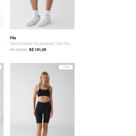
Fila
ta Mizuno Ajustada Essence Vinho
Short Ciclista Fila Ajustada Train Elastic V Preto
R$ 109,99
R$ 101,09
-17%