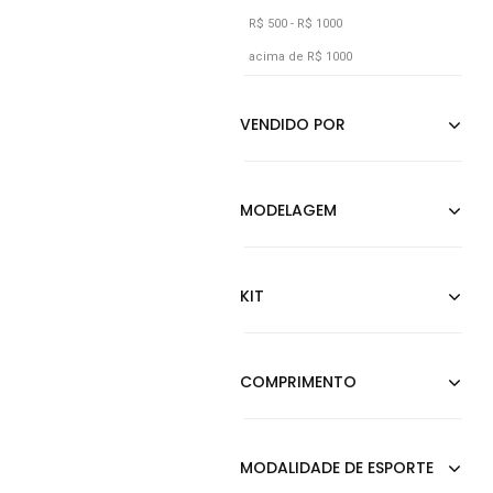
R$ 500 - R$ 1000
Multicolorido
acima de R$ 1000
Off-white
Pink
Preto
Rosa
Roxo
Verde