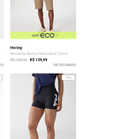
Hering
Reta Chino Algodão Bolsos
Bermuda Básica Masculina Chino
R$ 149,99
R$ 139,99
DO
PATROCINADO
-8%