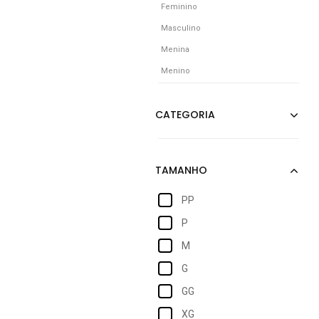
Feminino
Masculino
Menina
Menino
PP
P
M
G
GG
XG