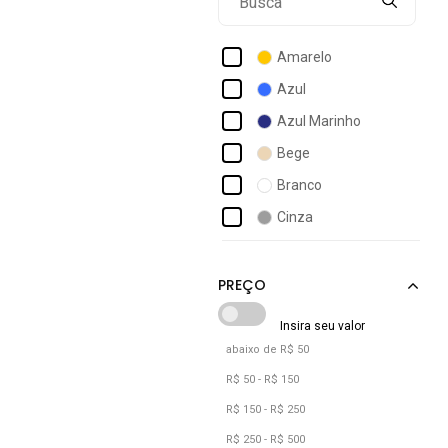
Bravaa Store
Colcci
Amarelo
Consciência
Azul
Crawling
Azul Marinho
Dellamarca
Bege
Diluxo
Branco
Disney
Cinza
Estilo Do Corpo
Cáqui
Fila
Estampado
Fristyle
Floral
Gjr Modas
Incolor
abaixo de R$ 50
Jeans
R$ 50 - R$ 150
Laranja
R$ 150 - R$ 250
Marrom
R$ 250 - R$ 500