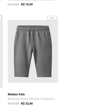
R$ 49,99
R$ 19,99
-8%
Malwee Kids
eans HNO Jeans Ciclista Basic C...
Bermuda Infantil Menina Ciclista Em Algo...
R$ 35,90
R$ 32,90