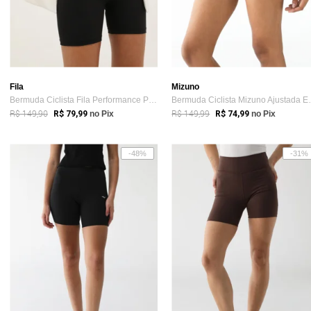
Fila
Mizuno
Bermuda Ciclista Fila Performance Preta
Bermuda Ciclis
R$ 149,90
R$ 149,99
R$ 79,99
no Pix
R$ 74,99
no Pix
-48%
-31%