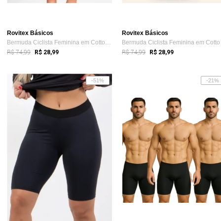
Rovitex Básicos
Rovitex Básicos
Bermuda Ciclista Feminina em Cotton Pesa...
Bermu
R$ 74,99
R$ 74,99
R$ 28,99
R$ 28,99
-51%
-21%