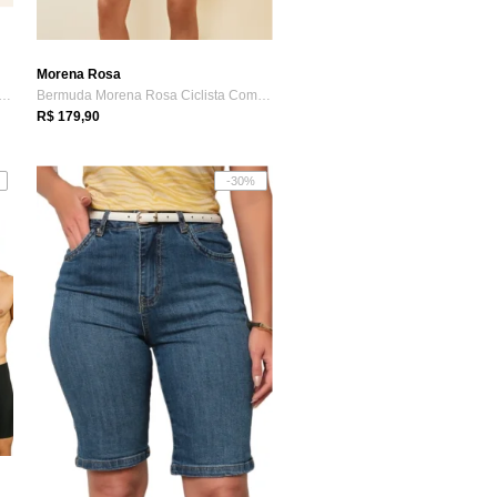
Morena Rosa
da Ciclista Feminina em Cotton Pesa...
Bermuda Morena Rosa Ciclista Com Silk Azul
R$ 179,90
-30%