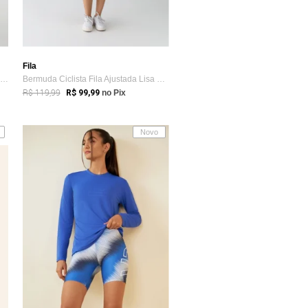
Fila
Short Ciclista Fila Ajustada Life II Marrom
Bermuda Ciclista Fila Ajustada Lisa Preta
R$ 119,99
R$ 99,99
no Pix
Novo