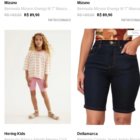
Mizuno
Mizuno
Bermuda Mizuno Energy M 7" Masculina Preto
R$ 169,90
R$ 169,90
R$ 89,90
R$ 89,90
PATROCINADO
PATROCINA
-30%
Hering Kids
Dellamarca
Bermuda Básica Infantil Menina Ciclista Hering
Bermuda Ciclista Jeans Indigo Escu