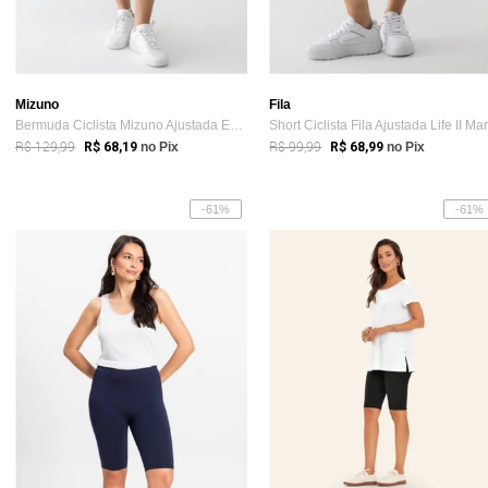
Mizuno
Fila
Bermuda Ciclista Mizuno Ajustada Essence Preta
R$ 129,99
R$ 99,99
R$ 68,19
no Pix
R$ 68,99
no Pix
-61%
-61%