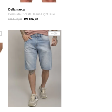
Dellamarca
t 3 Bermuda Segunda Pele Masculina Ref...
Bermuda Ciclista Jeans Light Blue
R$ 152,90
R$ 106,90
-40%