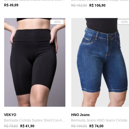
R$ 152,90
R$ 49,99
R$ 106,90
-45%
-63%
VEKYO
HNO Jeans
Bermuda Ciclista Suplex Short Cos Alto C...
Bermuda J
R$ 75,80
R$ 199,99
R$ 41,90
R$ 74,00