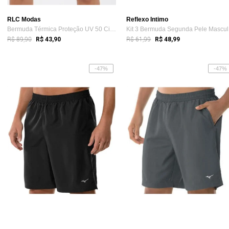
RLC Modas
Reflexo Intimo
Bermuda Térmica Proteção UV 50 Ciclista ...
Ki
R$ 89,90
R$ 61,99
R$ 43,90
R$ 48,99
-47%
-47%