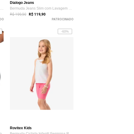
Dialogo Jeans
Bermuda Mizuno Energy M 7" Masculina Grafite
Bermuda Jeans Slim com Lavagem Clara Dialogo Jeans
R$ 199,90
R$ 119,90
DO
PATROCINADO
-60%
Rovitex Kids
ro
Bermuda Ciclista Infantil Feminina Rovi Kids Rosa