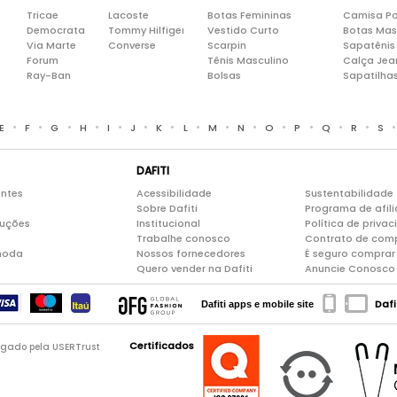
Tricae
Lacoste
Botas Femininas
Camisa Po
Democrata
Tommy Hilfiger
Vestido Curto
Botas Mas
Via Marte
Converse
Scarpin
Sapatênis
Forum
Tênis Masculino
Calça Jea
Ray-Ban
Bolsas
Sapatilha
•
•
•
•
•
•
•
•
•
•
•
•
•
•
E
F
G
H
I
J
K
L
M
N
O
P
Q
R
S
DAFITI
entes
Acessibilidade
Sustentabilidade
Sobre Dafiti
Programa de afil
luções
Institucional
Política de priva
Trabalhe conosco
Contrato de com
moda
Nossos fornecedores
É seguro comprar 
Quero vender na Dafiti
Anuncie Conosco
Dafi
Dafiti apps e mobile site
Certificados
logado pela USERTrust