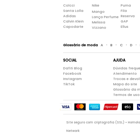
Colcci
Nike
Puma
Santa Lolla
Fila
Mango
Adidas
Reserva
Lança Perfume
Calvin Klein
GAP
Melissa
Capodarte
Ellus
Vizzano
•
•
•
•
Glossário de moda
A
B
C
D
SOCIAL
AJUDA
Dafiti Blog
Dúvidas frequ
Facebook
Atendimento
Instagram
Trocas e devo
TikTok
Mapa do site
Glossário da 
Termos de uso
Site seguro com criptografia (SSL) • Homo
Network