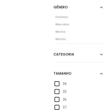
Feminino
Masculino
Menina
Menino
34
35
36
37