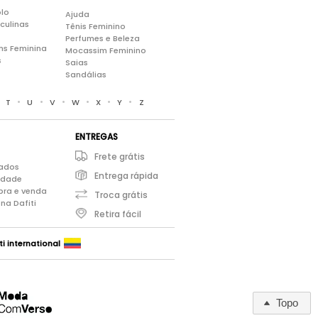
lo
Ajuda
culinas
Tênis Feminino
Perfumes e Beleza
ns Feminina
Mocassim Feminino
s
Saias
Sandálias
•
•
•
•
•
•
•
T
U
V
W
X
Y
Z
ENTREGAS
Frete grátis
iados
Entrega rápida
cidade
pra e venda
Troca grátis
na Dafiti
Retira fácil
ti international
Topo