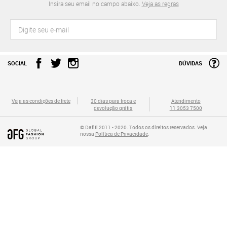
Insira seu email no campo abaixo.
Veja as regras
SOCIAL
DÚVIDAS
Veja as condições de frete
30 dias para troca e
Atendimento
devolução grátis
11 3053 7500
© Dafiti 2011 - 2020. Todos os direitos reservados. Veja
nossa
Política de Privacidade
.