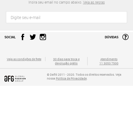
Insira seu email no campo abaixo.
Veja as regras
SOCIAL
DÚVIDAS
Veja as condições de frete
30 dias para troca e
Atendimento
devolução grátis
11 3053 7500
© Dafiti 2011 - 2020. Todos os direitos reservados. Veja
nossa
Política de Privacidade
.