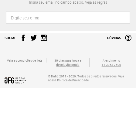
Insira seu email no campo abaixo.
Veja as regras
SOCIAL
DÚVIDAS
Veja as condições de frete
30 dias para troca e
Atendimento
devolução grátis
11 3053 7500
© Dafiti 2011 - 2020. Todos os direitos reservados. Veja
nossa
Política de Privacidade
.