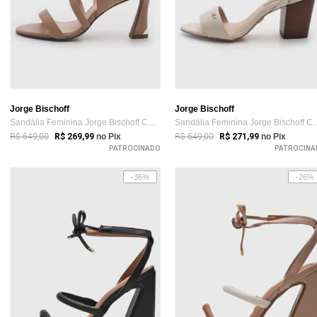
Jorge Bischoff
Jorge Bischoff
Sandália Feminina Jorge Bischoff Couro S...
Sandália Feminina Jo
R$ 649,00
R$ 649,00
R$ 269,99
no Pix
R$ 271,99
no Pix
PATROCINADO
PATROCINA
-36%
-26%