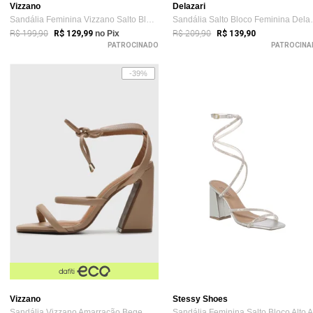
Vizzano
Delazari
Sandália Feminina Vizzano Salto Bloco Burgundy
Sandália Salt
R$ 199,90
R$ 209,90
R$ 129,99
no Pix
R$ 139,90
PATROCINADO
PATROCINA
-39%
Vizzano
Stessy Shoes
Sandália Vizzano Amarração Bege