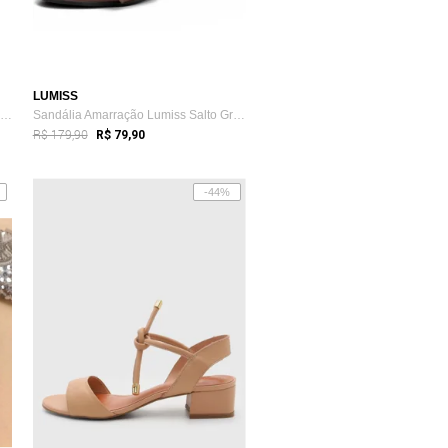
LUMISS
Sandália Feminina Salto Baixo Nobucado P...
Sandália Amarração Lumiss Salto Grosso A...
R$ 179,90
R$ 79,90
-44%