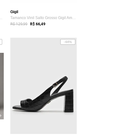
Gigil
nina Salto Grosso Bloco Méd...
Tamanco Vinil Salto Grosso Gigil Amarra...
R$ 129,99
R$ 66,49
-44%