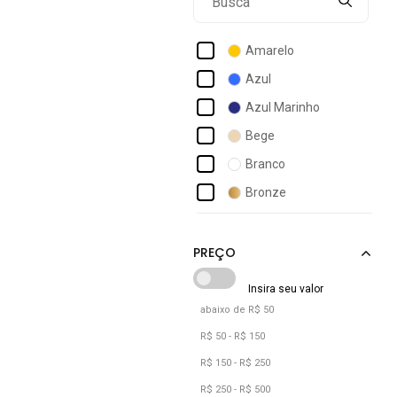
Ellas Online
Feminy Calçados
Amarelo
Flor Da Pele
Azul
Gigil
Azul Marinho
Gigil Teen
Bege
Hannah Footwear
Branco
Inspira
Bronze
Lazzlu
Café
Leruchel
Caramelo
Lez A Lez
Castanho
LÓris Shoes
Cinza
abaixo de R$ 50
Cobre
R$ 50 - R$ 150
Dourado
R$ 150 - R$ 250
Marrom
R$ 250 - R$ 500