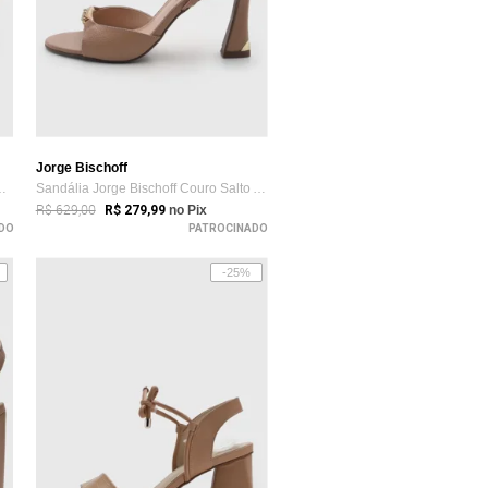
Jorge Bischoff
rge Bischoff Couro S...
Sandália Jorge Bischoff Couro Salto Alto Nude
R$ 629,00
R$ 279,99
no Pix
DO
PATROCINADO
-25%