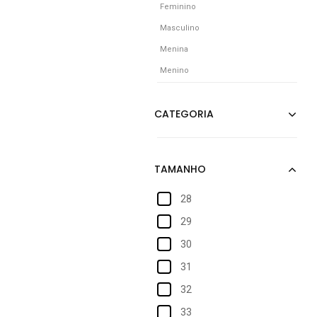
Feminino
Masculino
Menina
Menino
28
29
30
31
32
33