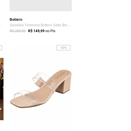
Bottero
lia Feminina Salto Taça Baixo Amarr...
Sandália Feminina Bottero Salto Bloco Am...
R$ 269,99
R$ 149,99
no Pix
-49%