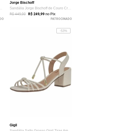
Jorge Bischoff
o Bloco Feminina Delazari L...
Sandália Jorge Bischoff de Couro Croco Preta
R$ 449,00
R$ 249,99
no Pix
DO
PATROCINADO
-53%
Gigil
Sandália Feminina Salto Bloco Alto Amarr...
Sandália Salto Grosso Gigil Tiras Amarra...