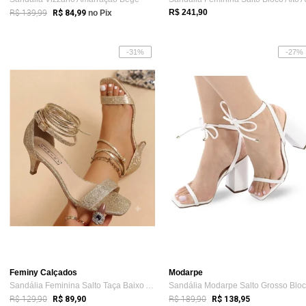
R$ 139,99
R$ 241,90
R$ 84,99
no Pix
-31%
-27%
Feminy Calçados
Modarpe
Sandália Feminina Salto Taça Baixo Amarr...
R$ 129,90
R$ 189,90
R$ 89,90
R$ 138,95