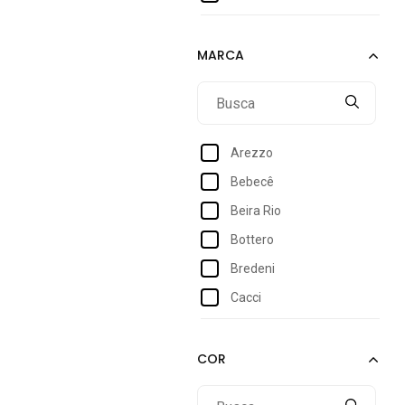
34
35
36
37
38
Arezzo
39
Bebecê
40
Beira Rio
Bottero
Bredeni
Cacci
Calce Com Estilo
Damannu Shoes
Domidona