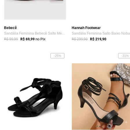
Bebecê
Hannah Footwear
Sandália Feminina Bebecê Salto Médio Ama...
R$ 99,99
R$ 299,90
R$ 69,99
no Pix
R$ 219,90
-25%
-31%