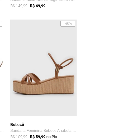
R$ 149,99
R$ 69,99
-45%
Bebecê
Sandália Modarpe Salto Grosso Bloco Amar...
Sandália Feminina Bebecê Anabela Tiras A...
R$ 109,99
R$ 59,99
no Pix