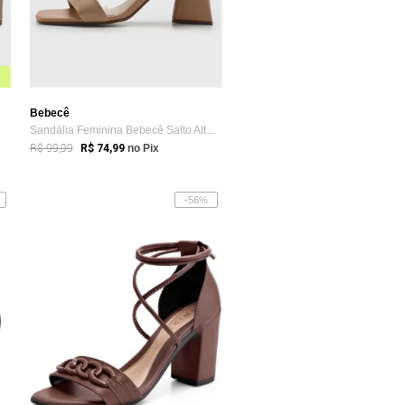
Bebecê
Sandália Feminina Bebecê Salto Alto Amar...
R$ 99,99
R$ 74,99
no Pix
-56%