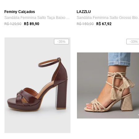
Feminy Calçados
LAZZLU
Sandália Feminina Salto Taça Baixo Amarr...
Sandália Femi
R$ 129,90
R$ 159,90
R$ 89,90
R$ 67,92
-35%
-33%