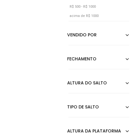
R$ 500 - R$ 1000
Multicolorido
acima de R$ 1000
Nude
Off-white
Pink
Prata
Prata Velho
Preto