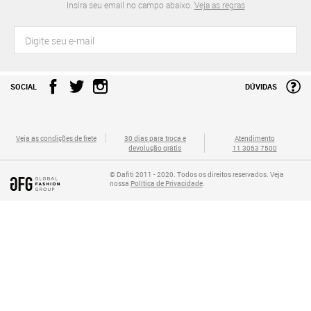
Insira seu email no campo abaixo.
Veja as regras
SOCIAL
DÚVIDAS
Veja as condições de frete
30 dias para troca e
Atendimento
devolução grátis
11 3053 7500
© Dafiti 2011 - 2020. Todos os direitos reservados. Veja
nossa
Política de Privacidade
.