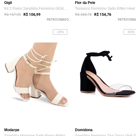
Gigil
Flor da Pele
Kit 2 Pares Sandália Feminina GiGiL Rast...
Tamanco F
R$ 167,99
R$ 365,78
R$ 106,99
R$ 154,76
PATROCINADO
PATROCINA
-25%
-65%
Modarpe
Domidona
Sandália Modarpe Salto Baixo Brilho Amar...
Sa