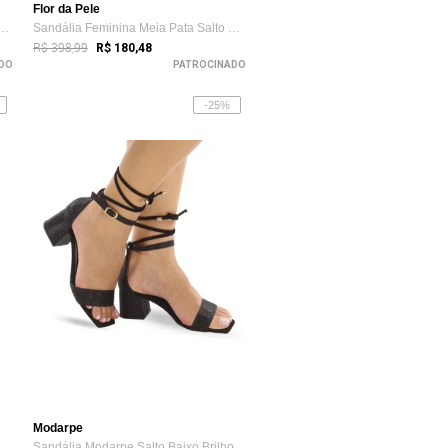
Flor da Pele
eminino Salto Kitten Heels Bico...
Sandália Feminina Meia Pata Salto Grosso...
R$ 398,99
R$ 180,48
DO
PATROCINADO
-25%
Modarpe
ndália Feminina Tira Única Vinil Salto...
Sandália Modarpe Salto Baixo Brilho Amar...