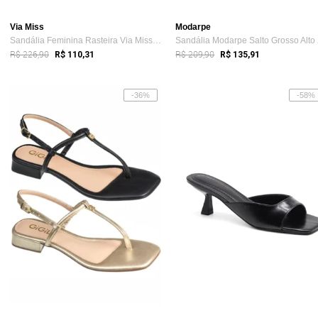
Via Miss
Modarpe
Sandália Feminina Rasteira Via Miss Amar...
Sandá
R$ 226,90
R$ 209,90
R$ 110,31
R$ 135,91
-36%
-58%