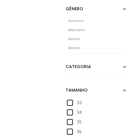
Feminino
Masculino
Menina
Menino
33
34
35
36