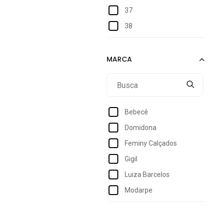
37
38
39
40
Bebecê
Domidona
Feminy Calçados
Gigil
Luiza Barcelos
Modarpe
Stessy Shoes