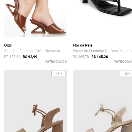
Gigil
Flor da Pele
Sandália Feminina GiGiL Tamanco Mule Sal...
Sa
R$ 137,99
R$ 365,78
R$ 92,99
R$ 145,26
PATROCINADO
PATROCINA
-25%
-30%