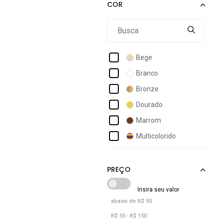
Via Angel
Via Miss
Vicenza
Bege
Branco
Bronze
Dourado
Marrom
Multicolorido
Nude
Off-white
Prata
Preto
abaixo de R$ 50
Rosê
R$ 50 - R$ 150