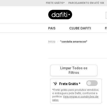
FRETE GRÁTIS*
PARCELAMENTO EM ATÉ 10X
PAIS
CLUBE DAFITI
F
Início
"sandalia amarracao"
Frete Grátis *
*Frete grátis para produtos vendidos
e entregues pela Dafiti, conforme a
política:
Veja regras e condições de
valor.