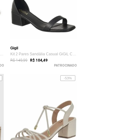
Gigil
ndáilia Feminina De Dedo Salto Baixo F...
Kit 2 Pares Sandália Casual GiGiL Clássi...
R$ 149,99
R$ 104,49
DO
PATROCINADO
-53%