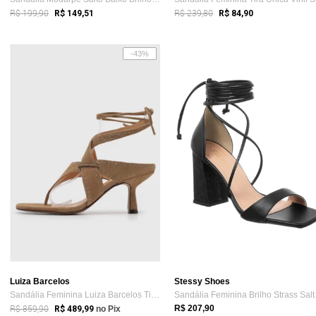
R$ 199,90
R$ 239,80
R$ 149,51
R$ 84,90
-43%
Luiza Barcelos
Stessy Shoes
Sandália Feminina Luiza Barcelos Tiras A...
Sandá
R$ 859,90
R$ 207,90
R$ 489,99
no Pix