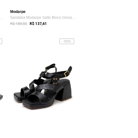
Modarpe
lia Modarpe Salto Grosso Alto Amarr...
Sandália Modarpe Salto Bloco Grosso Amar...
R$ 189,90
R$ 137,61
-55%