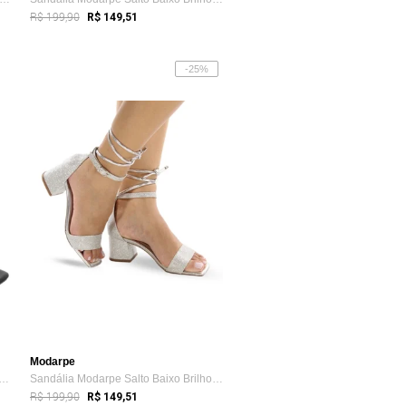
R$ 199,90
R$ 149,51
-25%
Modarpe
lia Feminina Brilho Strass Salto Al...
Sandália Modarpe Salto Baixo Brilho Amar...
R$ 199,90
R$ 149,51