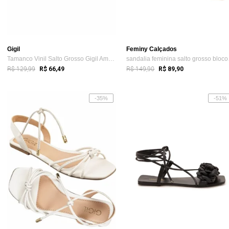
Gigil
Feminy Calçados
Tamanco Vinil Salto Grosso Gigil Amarra...
sanda
R$ 129,99
R$ 149,90
R$ 66,49
R$ 89,90
-35%
-51%