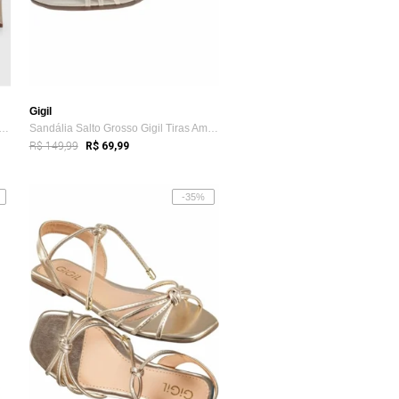
Gigil
lia Feminina Bebecê Salto Médio Ama...
Sandália Salto Grosso Gigil Tiras Amarra...
R$ 149,99
R$ 69,99
-35%