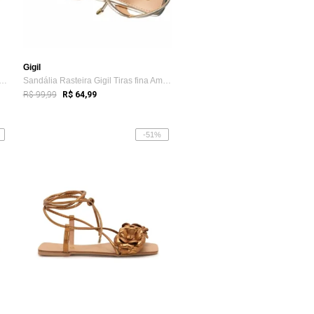
Gigil
lia feminina salto grosso bloco alt...
Sandália Rasteira Gigil Tiras fina Amarr...
R$ 99,99
R$ 64,99
-51%