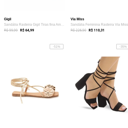
Gigil
Via Miss
Sandália Rasteira Gigil Tiras fina Amarr...
R$ 99,99
R$ 226,90
R$ 64,99
R$ 110,31
-51%
-35%