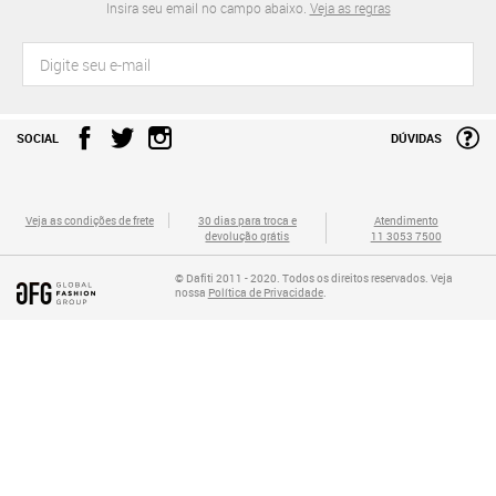
Insira seu email no campo abaixo.
Veja as regras
SOCIAL
DÚVIDAS
Veja as condições de frete
30 dias para troca e
Atendimento
devolução grátis
11 3053 7500
© Dafiti 2011 - 2020. Todos os direitos reservados. Veja
nossa
Política de Privacidade
.