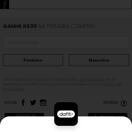
GANHE R$30
NA PRIMEIRA COMPRA!
Feminino
Masculino
Válido apenas em produtos selecionados.
Veja as regras.
Ao se
cadastrar, você declara que leu e compreendeu a nossa
Política de
Privacidade.
SOCIAL
DÚVIDAS