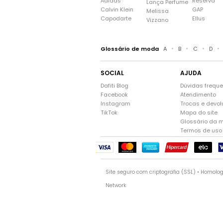
Adidas
Reserva
Lança Perfume
Calvin Klein
GAP
Melissa
Capodarte
Ellus
Vizzano
•
•
•
•
Glossário de moda
A
B
C
D
SOCIAL
AJUDA
Dafiti Blog
Dúvidas frequ
Facebook
Atendimento
Instagram
Trocas e devo
TikTok
Mapa do site
Glossário da 
Termos de uso
Site seguro com criptografia (SSL) • Homolo
Network