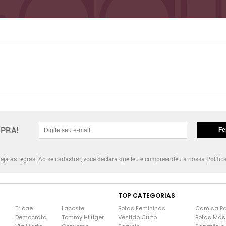
PRA!
Fe
eja as regras.
Ao se cadastrar, você declara que leu e compreendeu a nossa
Polític
TOP CATEGORIAS
Tricae
Lacoste
Botas Femininas
Camisa Po
Democrata
Tommy Hilfiger
Vestido Curto
Botas Mas