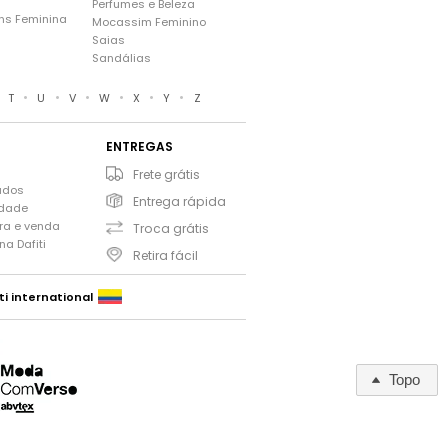
Perfumes e Beleza
ns Feminina
Mocassim Feminino
s
Saias
Sandálias
•
•
•
•
•
•
•
T
U
V
W
X
Y
Z
ENTREGAS
Frete grátis
ados
Entrega rápida
idade
ra e venda
Troca grátis
a Dafiti
Retira fácil
ti international
Topo