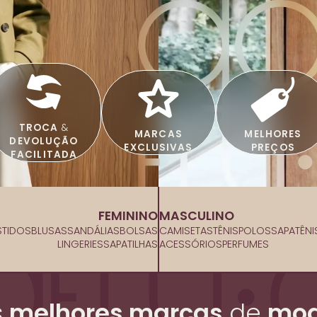
TROCA
&
MARCAS
MELHORES
DEVOLUÇÃO
EXCLUSIVAS
PREÇOS
FACILITADA
FEMININO
MASCULINO
STIDOS
BLUSAS
SANDÁLIAS
BOLSAS
CAMISETAS
TÊNIS
POLOS
SAPATÊNI
LINGERIES
SAPATILHAS
ACESSÓRIOS
PERFUMES
s
melhores marcas
de
mod