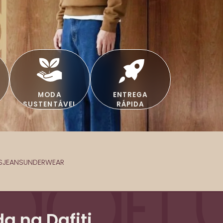
MODA
ENTREGA
SUSTENTÁVEL
RÁPIDA
S
JEANS
UNDERWEAR
a na Dafiti