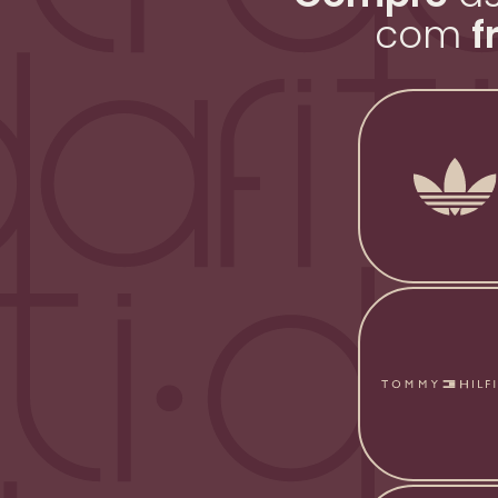
com
f