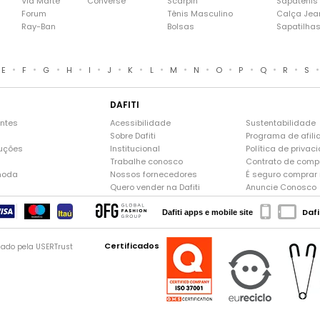
Via Marte
Converse
Scarpin
Sapatênis
Forum
Tênis Masculino
Calça Jea
Ray-Ban
Bolsas
Sapatilha
•
•
•
•
•
•
•
•
•
•
•
•
•
•
E
F
G
H
I
J
K
L
M
N
O
P
Q
R
S
DAFITI
entes
Acessibilidade
Sustentabilidade
Sobre Dafiti
Programa de afili
luções
Institucional
Política de privac
Trabalhe conosco
Contrato de comp
moda
Nossos fornecedores
É seguro comprar n
Quero vender na Dafiti
Anuncie Conosco
Dafi
Dafiti apps e mobile site
Certificados
gado pela USERTrust