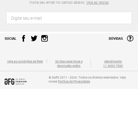
Insira seu email no campo abaixo.
Veja as regras
SOCIAL
DÚVIDAS
Veja as condições de frete
30 dias para troca e
Atendimento
devolução grátis
11 3053 7500
© Dafiti 2011 - 2020. Todos os direitos reservados. Veja
nossa
Política de Privacidade
.