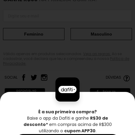
Feminino
Masculino
Válido apenas em produtos selecionados.
Veja as regras.
Ao se
cadastrar, você declara que leu e compreendeu a nossa
Política de
Privacidade.
SOCIAL
DÚVIDAS
É a sua primeira compra?
Baixe o app da Dafiti e ganhe
R$30 de
Frete grátis*
Troca grátis
Entrega rápida
desconto*
em compras acima de R$300
utilizando o
cupom APP30
.