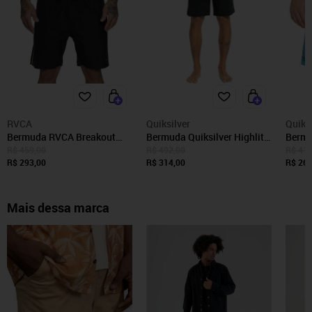
RVCA
Quiksilver
Quiksi
Bermuda RVCA Breakout
Bermuda Quiksilver Highlite
Bermu
Elastic 18" SM25 Masculina
Scallop 19 WT23 Masculina
Every
R$ 459,00
R$ 492,00
R$ 410
Preto
R$ 293,00
Black
R$ 314,00
20" W
R$ 262
Mais dessa marca