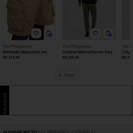
The Philippines
The Philippines
The P
Bermuda Masculina em
Camisa Masculina em Sarja
Calça
Sarja The Philippines Bege
The Philippines Preto
Phili
R$ 319,90
R$ 299,90
R$ 339
Topo
PUBLICIDADE
GANHE R$30
NA PRIMEIRA COMPRA!