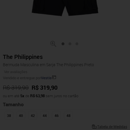
The Philippines
Bermuda Masculina em Sarja The Philippines Preto
Ver avaliações
Vendido e entregue por
Vestis
R$ 319,90
R$ 319,90
ou em até
5x
de
R$ 63,98
sem juros no cartão
Tamanho
38
40
42
44
46
48
Tabela de Medidas