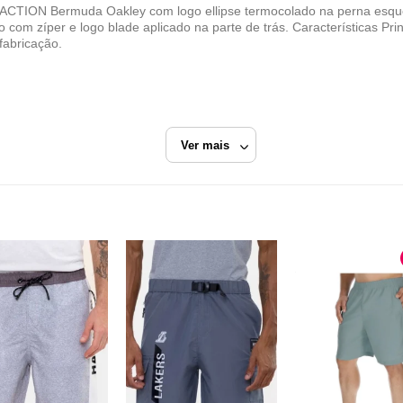
N Bermuda Oakley com logo ellipse termocolado na perna esquerda
to com zíper e logo blade aplicado na parte de trás. Características P
fabricação.
Ver mais
nza
Bermuda Tecido
Radical Place
Razão Social
RADICAL PLACE LTDA
CNPJ