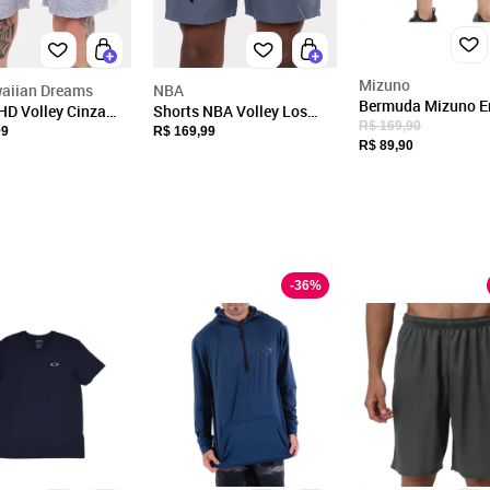
26.247.529/0001-06
Endereço
Rua Luiz Schmitz, 670
Mizuno
aiian Dreams
NBA
Bermuda Mizuno E
HD Volley Cinza
Shorts NBA Volley Los
Jaguaruna, SC/
7" Masculina Cinz
R$ 169,90
Angeles Lakers Cinza
99
R$ 169,99
CEP: 88715-000
R$ 89,90
Fechar
Escuro
-
36
%