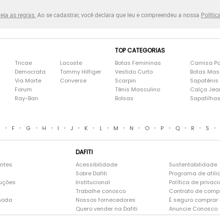
eja as regras.
Ao se cadastrar, você declara que leu e compreendeu a nossa
Polític
TOP CATEGORIAS
Tricae
Lacoste
Botas Femininas
Camisa Po
Democrata
Tommy Hilfiger
Vestido Curto
Botas Mas
Via Marte
Converse
Scarpin
Sapatênis
Forum
Tênis Masculino
Calça Jea
Ray-Ban
Bolsas
Sapatilha
•
•
•
•
•
•
•
•
•
•
•
•
•
•
•
E
F
G
H
I
J
K
L
M
N
O
P
Q
R
S
DAFITI
entes
Acessibilidade
Sustentabilidade
Sobre Dafiti
Programa de afili
luções
Institucional
Política de privac
Trabalhe conosco
Contrato de comp
moda
Nossos fornecedores
É seguro comprar n
Quero vender na Dafiti
Anuncie Conosco