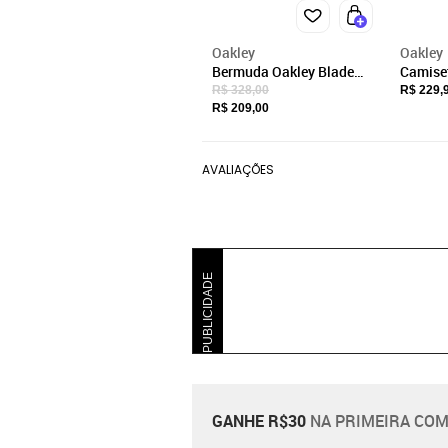
Oakley
Oakley
Bermuda Oakley Blade
Camise
Hybrid Action Shorts II
Surf Ev
R$ 328,00
R$ 229,
SM23 Blackout
R$ 209,00
AVALIAÇÕES
PUBLICIDADE
GANHE R$30
NA PRIMEIRA COM