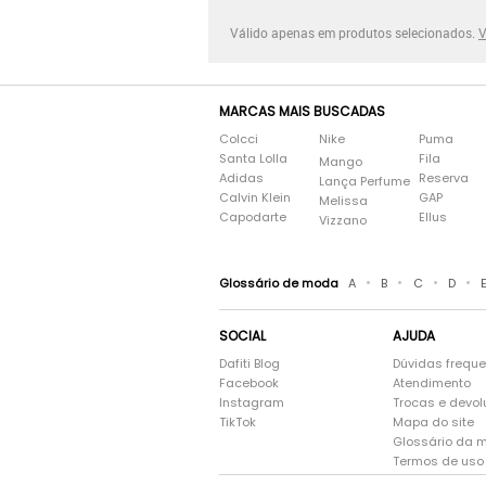
Válido apenas em produtos selecionados.
V
MARCAS MAIS BUSCADAS
Colcci
Nike
Puma
Santa Lolla
Fila
Mango
Adidas
Reserva
Lança Perfume
Calvin Klein
GAP
Melissa
Capodarte
Ellus
Vizzano
•
•
•
•
Glossário de moda
A
B
C
D
SOCIAL
AJUDA
Dafiti Blog
Dúvidas frequ
Facebook
Atendimento
Instagram
Trocas e devo
TikTok
Mapa do site
Glossário da 
Termos de uso