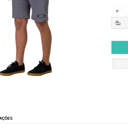
P
AÇÕES