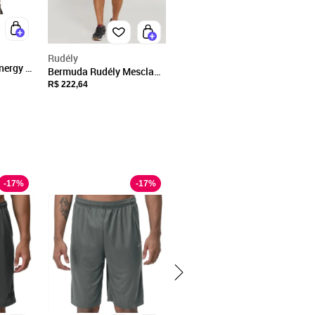
Rudély
nergy M
Bermuda Rudély Mescla
a
Cinza
R$ 222,64
-
17
%
-
17
%