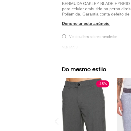
BERMUDA OAKLEY BLADE HYBRID ACTIO
para celular embutido na perna direi
Poliamida. Garantia conta defeito de 
Denunciar este anúncio
Ver detalhes sobre o vendedor
VER MAIS
Oakley
Bermuda Tecido Oakley
Ci
Do mesmo estilo
-
15
%