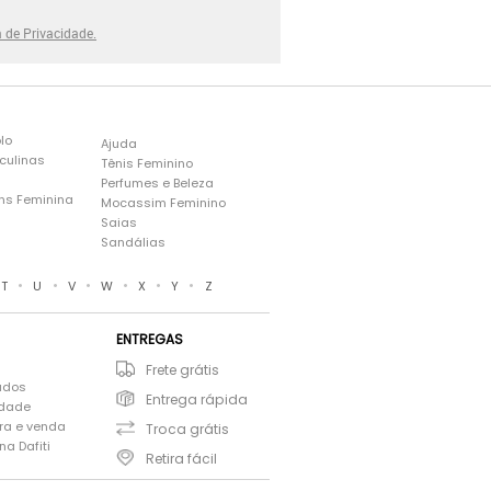
a de Privacidade.
lo
Ajuda
culinas
Tênis Feminino
Perfumes e Beleza
ns Feminina
Mocassim Feminino
s
Saias
Sandálias
•
•
•
•
•
•
T
U
V
W
X
Y
Z
ENTREGAS
Frete grátis
ados
Entrega rápida
idade
ra e venda
Troca grátis
a Dafiti
Retira fácil