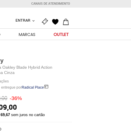
CANAIS DE ATENDIMENTO
ENTRAR
O
MARCAS
OUTLET
ey
 Oakley Blade Hybrid Action
na Cinza
iações
 entregue por
Radical Place
,00
-36%
09,00
 69,67
sem juros no cartão
O