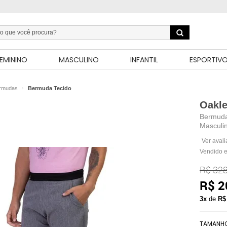
EMININO
MASCULINO
INFANTIL
ESPORTIV
rmudas
Bermuda Tecido
Oakl
Bermuda
Masculi
Ver aval
Vendido e
R$ 328
R$ 2
3x
de
R$
TAMANH