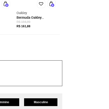
Oakley
Bermuda Oakley
Breathe
Masculina Treino Mod
R$ 194,90
Sports Knit Shorts Cinza
R$ 161,88
minino
Masculino