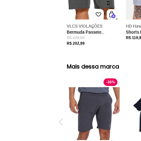
VLCS VIOLAÇÕES
HD Haw
Bermuda Passeio
Shorts 
Masculina Tactel Elastano
Claro
R$ 239,90
R$ 119,
Leve VLCS
R$ 202,99
Mais dessa marca
-
36
%