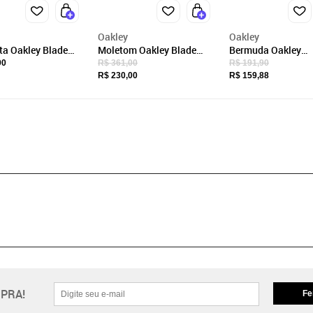
Oakley
Oakley
ta Oakley Blade
Moletom Oakley Blade
Bermuda Oakley
olution Tee
Thermo Pullover
Masculina Treino 
90
R$ 361,00
R$ 191,90
Masculino Preto
Knit Cinza
R$ 230,00
R$ 159,88
PRA!
Fe