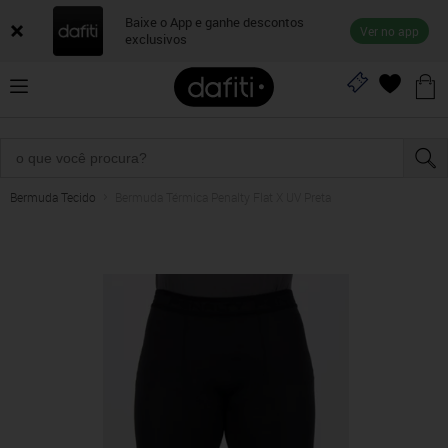
Baixe o App e ganhe descontos
Ver no app
exclusivos
Bermuda Tecido
Bermuda Térmica Penalty Flat X UV Preta