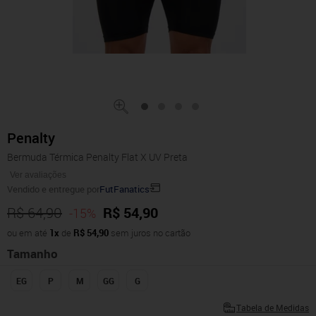
Penalty
Bermuda Térmica Penalty Flat X UV Preta
Ver avaliações
Vendido e entregue por
FutFanatics
R$ 64,90
R$ 54,90
-15%
ou em até
1x
de
R$ 54,90
sem juros no cartão
Tamanho
EG
P
M
GG
G
Tabela de Medidas