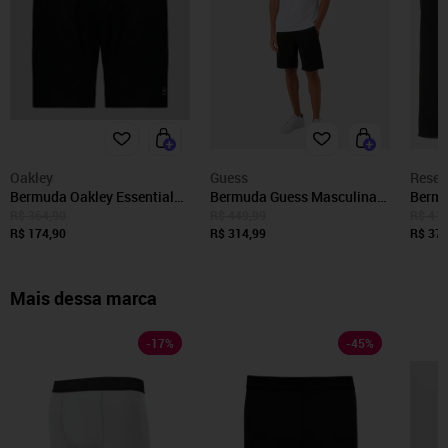
Oakley
Guess
Reser
Bermuda Oakley Essential
Bermuda Guess Masculina
Bermu
Walkshorts Preta
Chino Stretch Preta
Molet
R$ 364,90
R$ 449,99
R$ 419
R$ 174,90
R$ 314,99
R$ 379
Mais dessa marca
-
17
%
-
45
%