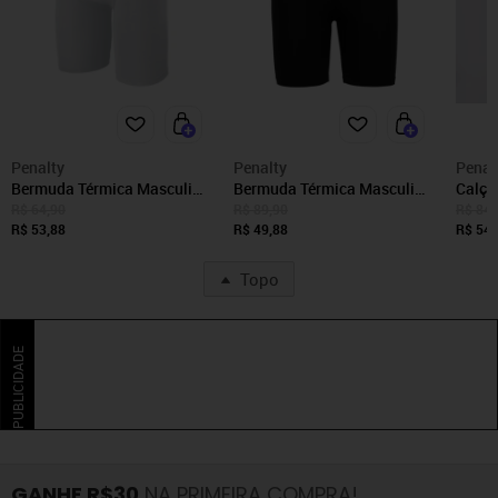
Penalty
Penalty
Penal
Bermuda Térmica Masculina
Bermuda Térmica Masculina
Calça
Penalty Flat X
Penalty Flat X
Preta
R$ 64,90
R$ 89,90
R$ 84,
R$ 53,88
R$ 49,88
R$ 54,
Topo
PUBLICIDADE
GANHE R$30
NA PRIMEIRA COMPRA!