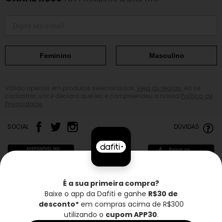
Feminino
Masculino
Válido apenas em produtos selecionados.
Veja as regras.
Ao se
cadastrar, você declara que leu e compreendeu a nossa
Política de
Privacidade.
SOCIAL
DÚVIDAS
É a sua primeira compra?
Baixe o app da Dafiti e ganhe
R$30 de
Frete grátis*
Troca grátis
Entrega rápida
desconto*
em compras acima de R$300
utilizando o
cupom APP30
.