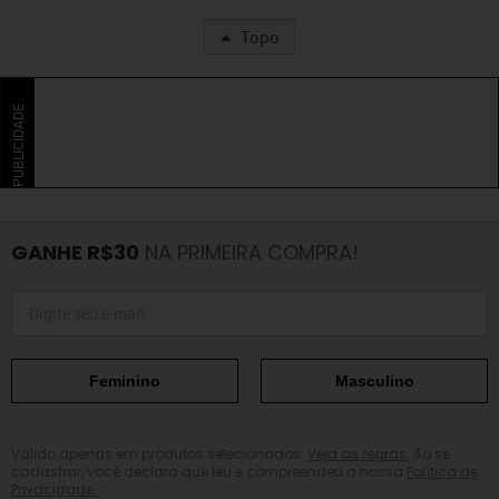
Topo
PUBLICIDADE
GANHE R$30
NA PRIMEIRA COMPRA!
Feminino
Masculino
Válido apenas em produtos selecionados.
Veja as regras.
Ao se
cadastrar, você declara que leu e compreendeu a nossa
Política de
Privacidade.