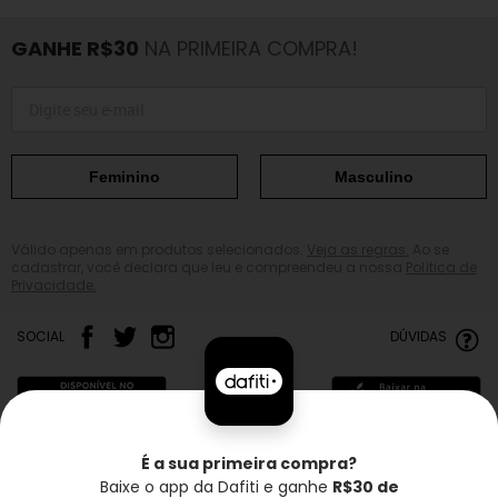
GANHE R$30
NA PRIMEIRA COMPRA!
Feminino
Masculino
Válido apenas em produtos selecionados.
Veja as regras.
Ao se
cadastrar, você declara que leu e compreendeu a nossa
Política de
Privacidade.
SOCIAL
DÚVIDAS
É a sua primeira compra?
Baixe o app da Dafiti e ganhe
R$30 de
Frete grátis*
Troca grátis
Entrega rápida