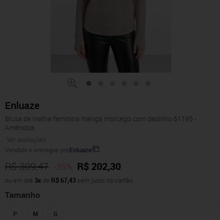
Enluaze
Blusa de malha feminina manga morcego com dedinho 61195 -
Amêndoa
Ver avaliações
Vendido e entregue por
Enluaze
R$ 309,47
R$ 202,30
-35%
ou em até
3x
de
R$ 67,43
sem juros no cartão
Tamanho
P
M
G