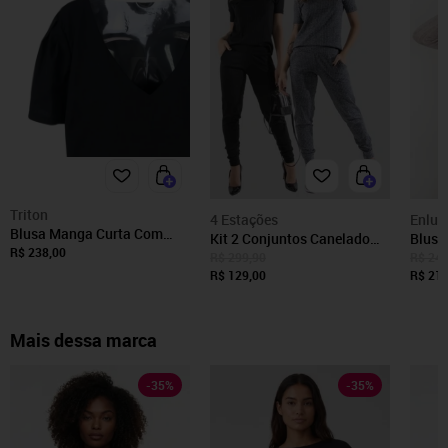
Triton
4 Estações
Enlua
Blusa Manga Curta Com
Kit 2 Conjuntos Canelado
Blusa
Pregas Triton Preto
R$ 238,00
Manga Curta 4 Estações
redon
R$ 299,90
R$ 241
Blusa Canelada Calça
R$ 129,00
R$ 219
Jogger Cintura Alta Liso
Preto/Cinza
Mais dessa marca
-
35
%
-
35
%