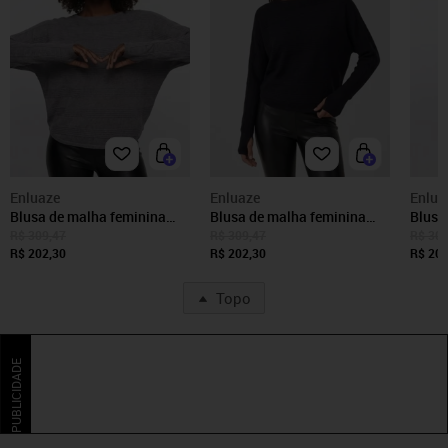
Enluaze
Enluaze
Enlua
Blusa de malha feminina
Blusa de malha feminina
Blusa
manga morcego com
manga morcego com
mang
R$ 309,47
R$ 309,47
R$ 309
dedinho 61195 - Cinza
R$ 202,30
dedinho 61195 - Preto
R$ 202,30
dedin
R$ 202
Topo
PUBLICIDADE