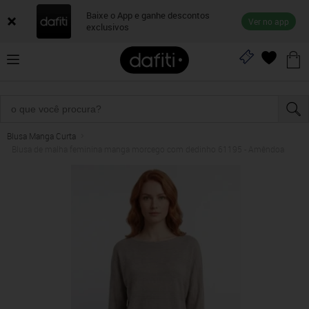
Baixe o App e ganhe descontos
Ver no app
exclusivos
Blusa Manga Curta
Blusa de malha feminina manga morcego com dedinho 61195 - Amêndoa