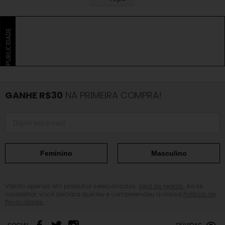
PUBLICIDADE
GANHE R$30
NA PRIMEIRA COMPRA!
Feminino
Masculino
Válido apenas em produtos selecionados.
Veja as regras.
Ao se
cadastrar, você declara que leu e compreendeu a nossa
Política de
Privacidade.