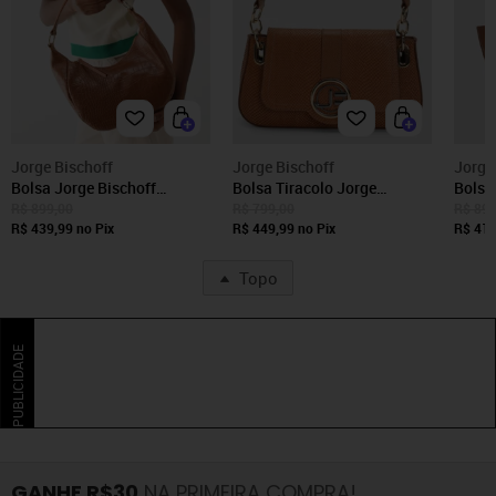
Jorge Bischoff
Jorge Bischoff
Jorge
Bolsa Jorge Bischoff
Bolsa Tiracolo Jorge
Bolsa
Tiracolo Caramelo
Bischoff Lezard Caramelo
Bisch
R$ 899,00
R$ 799,00
R$ 899
R$ 439,99
no Pix
R$ 449,99
no Pix
Cara
R$ 419
Topo
PUBLICIDADE
GANHE R$30
NA PRIMEIRA COMPRA!