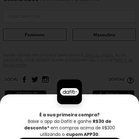
Feminino
Masculino
Válido apenas em produtos selecionados.
Veja as regras.
Ao se
cadastrar, você declara que leu e compreendeu a nossa
Política de
Privacidade.
SOCIAL
DÚVIDAS
É a sua primeira compra?
Baixe o app da Dafiti e ganhe
R$30 de
Frete grátis*
Troca grátis
Entrega rápida
desconto*
em compras acima de R$300
utilizando o
cupom APP30
.