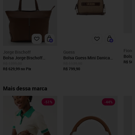
Fiore
Jorge Bischoff
Guess
Bolsa 
Bolsa Jorge Bischoff
Bolsa Guess Mini Danica
Cara
R$ 563
Detalhe Metálico Caramelo
Tiracolo Caramelo
R$ 1399,00
R$ 1139,90
R$ 629,99
no Pix
R$ 799,90
Mais dessa marca
-
51
%
-
44
%