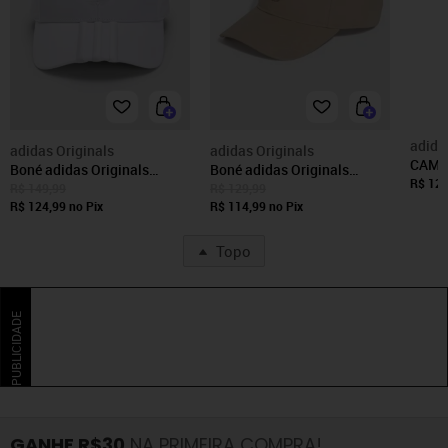
adida
adidas Originals
adidas Originals
CAMI
Boné adidas Originals
Boné adidas Originals
ESSEN
R$ 129
Trefoil Branco
Baseball Trefoil Aba Curva
R$ 149,99
R$ 129,99
Origin
R$ 124,99
no Pix
Bege
R$ 114,99
no Pix
Topo
PUBLICIDADE
GANHE R$30
NA PRIMEIRA COMPRA!