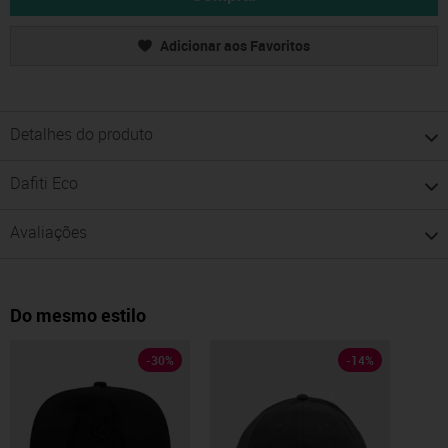
Adicionar aos Favoritos
Detalhes do produto
Dafiti Eco
Avaliações
Do mesmo estilo
-
30
%
-
14
%