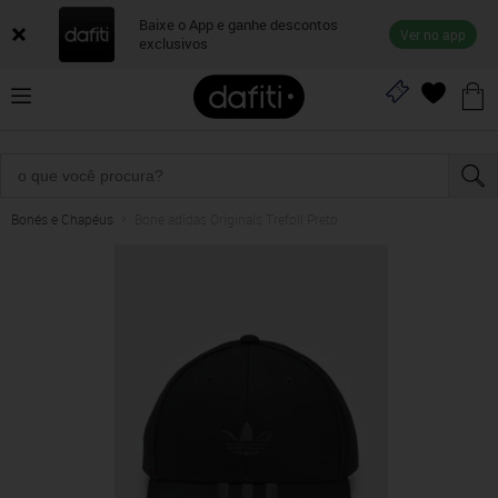
Baixe o App e ganhe descontos
Ver no app
exclusivos
Bonés e Chapéus
Boné adidas Originals Trefoil Preto