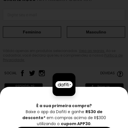
Feminino
Masculino
Válido apenas em produtos selecionados.
Veja as regras.
Ao se
cadastrar, você declara que leu e compreendeu a nossa
Política de
Privacidade.
SOCIAL
DÚVIDAS
É a sua primeira compra?
Baixe o app da Dafiti e ganhe
R$30 de
Frete grátis*
Troca grátis
Entrega rápida
desconto*
em compras acima de R$300
utilizando o
cupom APP30
.