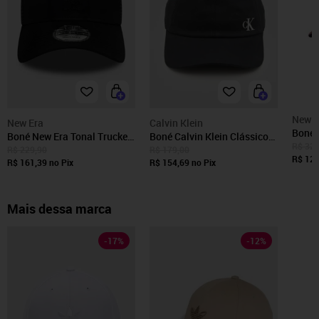
New E
New Era
Calvin Klein
Boné New
Boné New Era Tonal Trucker
Boné Calvin Klein Clássico
Strtc
R$ 329
Liverpool Preto
Preto
R$ 229,90
R$ 179,00
NBA P
R$ 129
R$ 161,39
no Pix
R$ 154,69
no Pix
Mais dessa marca
-
17
%
-
12
%