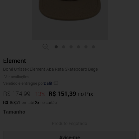
Element
Boné Unissex Element Aba Reta Skateboard Bege
Ver avaliações
Vendido e entregue por
Dafiti
R$ 174,99
R$ 151,39
-13%
no Pix
R$ 168,21
em até
2x
no cartão
Tamanho
Produto Esgotado
Avise-me