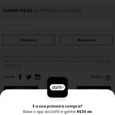
GANHE R$30
NA PRIMEIRA COMPRA!
Feminino
Masculino
Válido apenas em produtos selecionados.
Veja as regras.
Ao se
cadastrar, você declara que leu e compreendeu a nossa
Política de
Privacidade.
SOCIAL
DÚVIDAS
É a sua primeira compra?
Baixe o app da Dafiti e ganhe
R$30 de
Frete grátis*
Troca grátis
Entrega rápida