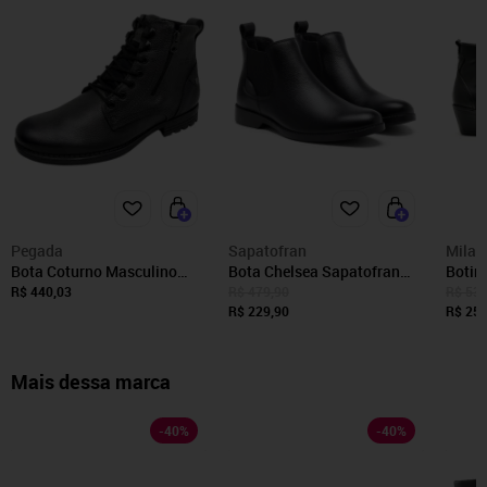
Pegada
Sapatofran
Mila 
Bota Coturno Masculino
Bota Chelsea Sapatofran
Botin
Conforto Tratorado Macio
Botina Masculina em Couro
Count
R$ 440,03
R$ 479,90
R$ 539
Couro Pegada
Preto
R$ 229,90
Confo
R$ 256
Mais dessa marca
-
40
%
-
40
%