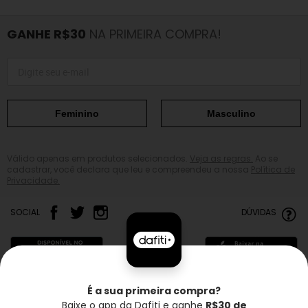
GANHE R$30
NA PRIMEIRA COMPRA!
Feminino
Masculino
Válido apenas em produtos selecionados.
Veja as regras.
Ao se
cadastrar, você declara que leu e compreendeu a nossa
Política de
Privacidade.
SOCIAL
DÚVIDAS
É a sua primeira compra?
Baixe o app da Dafiti e ganhe
R$30 de