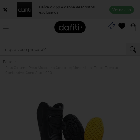
Baixe o App e ganhe descontos
Ver no app
exclusivos
Botas
Bota Coturno Preta Masculina Couro Legítimo Militar Tático Exército
Confortável Cano Alto 1020