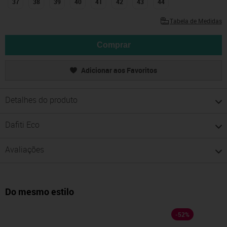
37
38
39
40
41
42
43
44
Tabela de Medidas
Comprar
Adicionar aos Favoritos
Detalhes do produto
Dafiti Eco
Avaliações
Do mesmo estilo
-
52
%