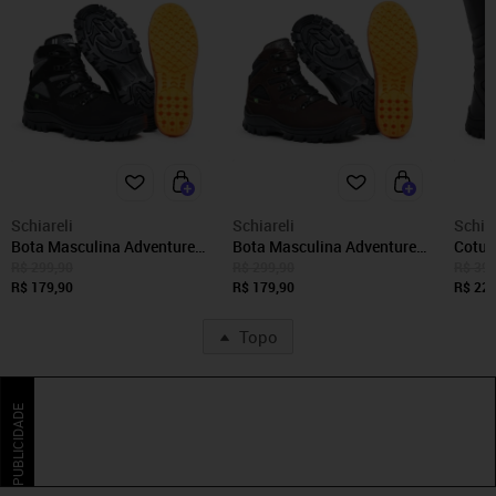
Schiareli
Schiareli
Schiar
Bota Masculina Adventure
Bota Masculina Adventure
Cotur
Militar Tático Schiareli 720
Militar Tático Schiareli 720
De Co
R$ 299,90
R$ 299,90
R$ 399
Preto Schiareli
R$ 179,90
Marrom Schiareli
R$ 179,90
Trato
R$ 229
1000 
Topo
PUBLICIDADE