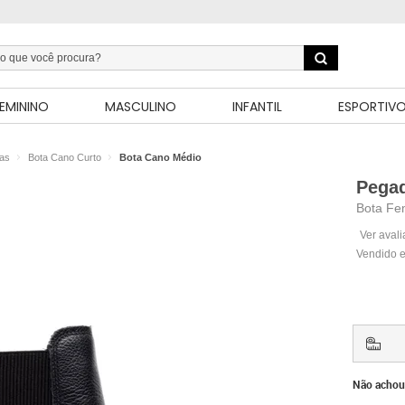
EMININO
MASCULINO
INFANTIL
ESPORTIV
as
Bota Cano Curto
Bota Cano Médio
Pega
Bota Fe
Ver aval
Vendido e
Não achou