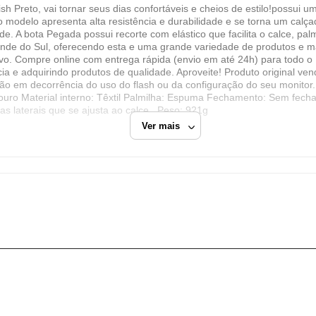
Preto, vai tornar seus dias confortáveis e cheios de estilo!possui um 
Lojas Radan Eireli
 modelo apresenta alta resistência e durabilidade e se torna um calç
CNPJ
e. A bota Pegada possui recorte com elástico que facilita o calce, pa
rande do Sul, oferecendo esta e uma grande variedade de produtos e m
88.979.547/0001-21
rtivo. Compre online com entrega rápida (envio em até 24h) para todo o
Endereço
cia e adquirindo produtos de qualidade. Aproveite! Produto original ven
ção em decorrência do uso do flash ou da configuração do seu monitor. 
Av. Getúlio Vargas, 1124
Couro Material interno: Têxtil Palmilha: Espuma Fechamento: Sem fecha
São Leopoldo, RS/RS
as laterais que se ajusta ao calce . Peso: 921g
Ver mais
CEP: 93010-074
Fechar
reto
Bota Cano Curto