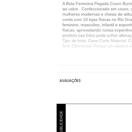
A Bota Feminina Pegada Couro Burnish 
ao calce . Confeccionado em couro, o
mulheres modernas e cheias de atitud
conta com 10 lojas físicas no Rio G
feminino, masculino, infantil e espo
físicas, aproveitando nossa experiên
produto nas fotos pode sofrer altera
Tipo de bota: Cano Curto Material: 
5cm Diferencial: Possui um elastico n
Denunciar este anúncio
Ver detalhes sobre o vendedor
VER MAIS
AVALIAÇÕES
Pegada
Bota Cano Curto Pegada
P
PUBLICIDADE