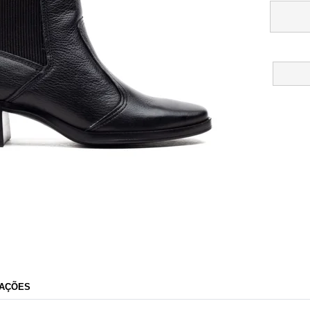
Lojas Radan
AÇÕES
Razão Social