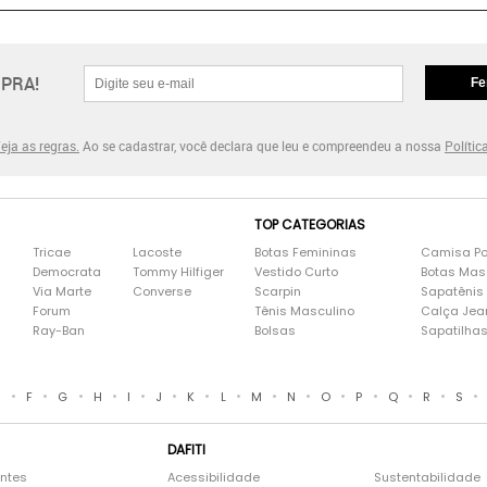
PRA!
Fe
eja as regras.
Ao se cadastrar, você declara que leu e compreendeu a nossa
Polític
TOP CATEGORIAS
Tricae
Lacoste
Botas Femininas
Camisa Po
Democrata
Tommy Hilfiger
Vestido Curto
Botas Mas
Via Marte
Converse
Scarpin
Sapatênis
Forum
Tênis Masculino
Calça Jea
Ray-Ban
Bolsas
Sapatilha
•
•
•
•
•
•
•
•
•
•
•
•
•
•
•
E
F
G
H
I
J
K
L
M
N
O
P
Q
R
S
DAFITI
entes
Acessibilidade
Sustentabilidade