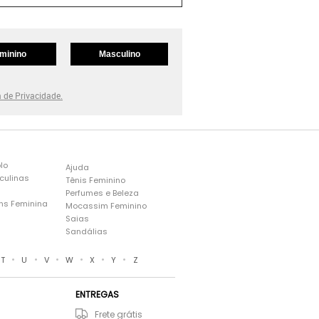
minino
Masculino
a de Privacidade.
lo
Ajuda
culinas
Tênis Feminino
Perfumes e Beleza
ns Feminina
Mocassim Feminino
s
Saias
Sandálias
•
•
•
•
•
•
T
U
V
W
X
Y
Z
ENTREGAS
Frete grátis