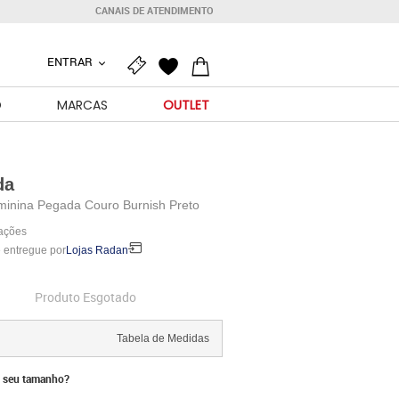
CANAIS DE ATENDIMENTO
ENTRAR
O
MARCAS
OUTLET
da
minina Pegada Couro Burnish Preto
iações
 entregue por
Lojas Radan
Produto Esgotado
Tabela de Medidas
 seu tamanho?