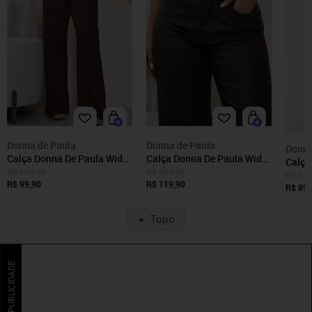
Donna de Paula
Donna de Paula
Donna
Calça Donna De Paula Wide
Calça Donna De Paula Wide
Calça
Leg Marrom Cintura Alta
Leg Preta De Bengaline
R$ 199,90
R$ 259,90
Leg J
R$ 189
Casual Feminina
R$ 99,90
Feminina Resinada Cintura
R$ 119,90
Elast
R$ 89,
Alta Casual Country
Panta
Topo
PUBLICIDADE