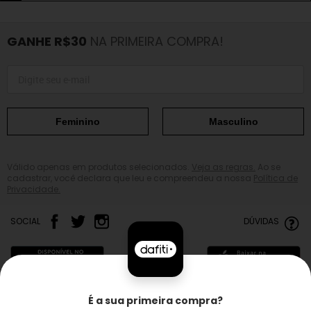
GANHE R$30
NA PRIMEIRA COMPRA!
Feminino
Masculino
Válido apenas em produtos selecionados.
Veja as regras.
Ao se
cadastrar, você declara que leu e compreendeu a nossa
Política de
Privacidade.
SOCIAL
DÚVIDAS
É a sua primeira compra?