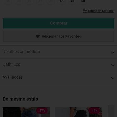
36
38
40
42
44
46
48
50
Tabela de Medidas
Comprar
Adicionar aos Favoritos
Detalhes do produto
Dafiti Eco
Avaliações
Do mesmo estilo
-
37
%
-
44
%