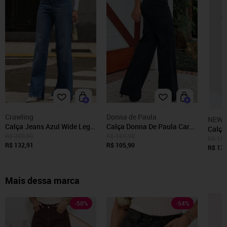
Crawling
Donna de Paula
NEW 
Calça Jeans Azul Wide Leg
Calça Donna De Paula Cargo
Calça
Fenda Na Barra Feminina
Preta Feminina Cintura Alta
R$ 209,90
R$ 189,90
Marr
R$ 159
R$ 132,91
E Bolsos Laterais
R$ 105,90
R$ 139
Mais dessa marca
-
50
%
-
54
%