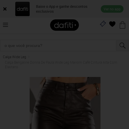
Baixe o App e ganhe descontos
Ver no app
exclusivos
Calça Wide Leg
Calça Bengaline Donna De Paula Wide Leg Marrom Café Cintura Alta Com
Elastano