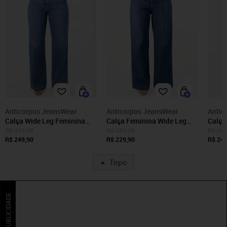
Anticorpus JeansWear
Anticorpus JeansWear
Antic
Calça Wide Leg Feminina
Calça Feminina Wide Leg
Calça
Jeans Tradicional Cintura
Jeans Tradicional Friso Alta
Petit
R$ 312,38
R$ 287,38
R$ 312
Alta Anticorpus
R$ 249,90
Anticorpus
R$ 229,90
Tradi
R$ 249
Topo
PUBLICIDADE