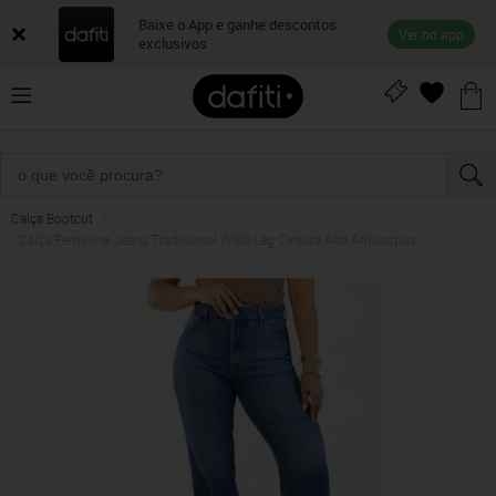
Baixe o App e ganhe descontos
Ver no app
exclusivos
Calça Bootcut
Calça Feminina Jeans Tradicional Wide Leg Cintura Alta Anticorpus