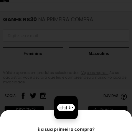
GANHE R$30
NA PRIMEIRA COMPRA!
Feminino
Masculino
Válido apenas em produtos selecionados.
Veja as regras.
Ao se
cadastrar, você declara que leu e compreendeu a nossa
Política de
Privacidade.
SOCIAL
DÚVIDAS
É a sua primeira compra?