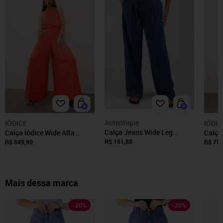
Autentique
IÓDICE
IÓDIC
Calça Jeans Wide Leg
Calça Iódice Wide Alta
Calça
Autentique Feminina AZUL
Vermelho Vermelho
Azul
R$ 191,88
R$ 849,90
R$ 759
Mais dessa marca
-
20
%
-
20
%