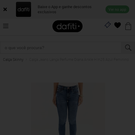
Baixe o App e ganhe descontos
Ver no app
exclusivos
Calça Skinny
Calça Jeans Lança Perfume Diana Ankle H In25 Azul Feminino