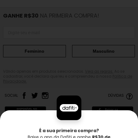
GANHE R$30
NA PRIMEIRA COMPRA!
Feminino
Masculino
Válido apenas em produtos selecionados.
Veja as regras.
Ao se
cadastrar, você declara que leu e compreendeu a nossa
Política de
Privacidade.
SOCIAL
DÚVIDAS
É a sua primeira compra?
Baixe o app da Dafiti e ganhe
R$30 de