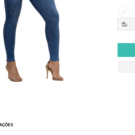
36
AÇÕES