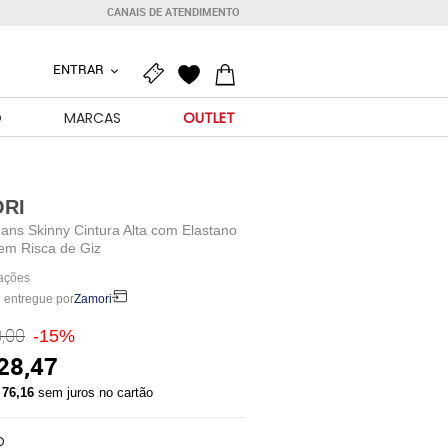
CANAIS DE ATENDIMENTO
ENTRAR
O
MARCAS
OUTLET
RI
ans Skinny Cintura Alta com Elastano
em Risca de Giz
iações
 entregue por
Zamori
,00
-15%
28,47
 76,16
sem juros no cartão
O