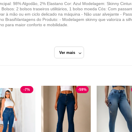
incipal: 98% Algodão, 2% Elastano Cor: Azul Modelagem: Skinny Cintur
Bolsos: 2 bolsos traseiros utilitários, 1 bolso moeda Cós: Com passa
ar à mão ou em ciclo delicado na máquina - Não usar alvejante - Pass
o BrasilVantagens do Produto: - Modelagem skinny que valoriza a silhu
ano para maior conforto e mobilidade.
Ver mais
ul Marinho
Calça Skinny
-
7
%
-
59
%
Zamori
Razão Social
ZAMORI JEANS LTDA