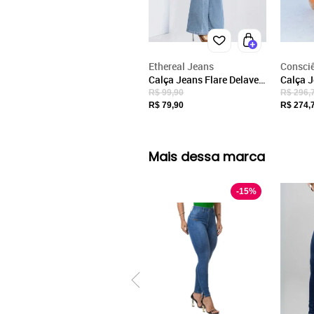
Ethereal Jeans
Consci
Calça Jeans Flare Delave
Calça J
Ethereal Confortavel Estilo
Fit Fem
R$ 99,90
R$ 296,
Gringa Casual
Básica
R$ 79,90
R$ 274,
Consci
Mais dessa marca
-
15
%