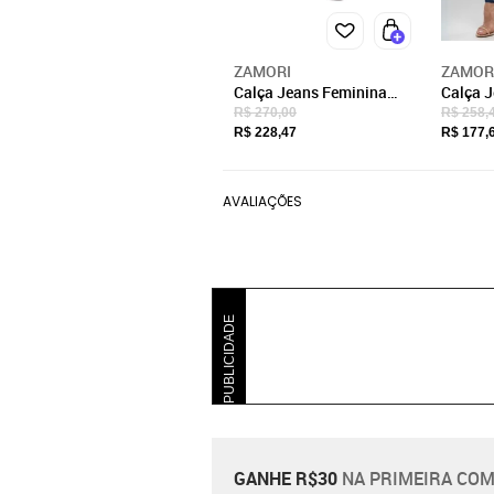
ZAMORI
ZAMOR
Calça Jeans Feminina
Calça 
Skinny Cintura Alta com
Skinny 
R$ 270,00
R$ 258,
Elastano e bordado
Bordado
R$ 228,47
R$ 177,
Zamori
AVALIAÇÕES
PUBLICIDADE
GANHE R$30
NA PRIMEIRA COM