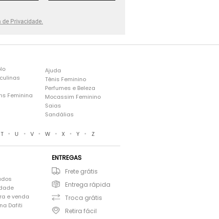
a de Privacidade.
lo
Ajuda
culinas
Tênis Feminino
Perfumes e Beleza
ns Feminina
Mocassim Feminino
s
Saias
Sandálias
•
•
•
•
•
•
T
U
V
W
X
Y
Z
ENTREGAS
Frete grátis
ados
Entrega rápida
idade
ra e venda
Troca grátis
a Dafiti
Retira fácil