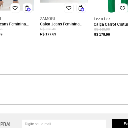
I
ZAMORI
Lez a Lez
Jeans Feminina
Calça Jeans Feminina
Calça Carrot Cintu
Cintura Alta Com
Skinny Cintura Alta Com
Alfaiataria Risca d
46
R$ 258,46
R$ 449,90
 Lateral
Bordado Floral
69
R$ 177,69
R$ 179,96
PRA!
Fe