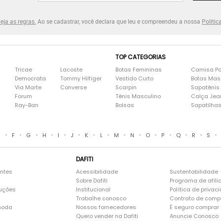
eja as regras.
Ao se cadastrar, você declara que leu e compreendeu a nossa
Polític
TOP CATEGORIAS
Tricae
Lacoste
Botas Femininas
Camisa Po
Democrata
Tommy Hilfiger
Vestido Curto
Botas Mas
Via Marte
Converse
Scarpin
Sapatênis
Forum
Tênis Masculino
Calça Jea
Ray-Ban
Bolsas
Sapatilha
•
•
•
•
•
•
•
•
•
•
•
•
•
•
•
E
F
G
H
I
J
K
L
M
N
O
P
Q
R
S
DAFITI
entes
Acessibilidade
Sustentabilidade
Sobre Dafiti
Programa de afili
luções
Institucional
Política de privac
Trabalhe conosco
Contrato de comp
moda
Nossos fornecedores
É seguro comprar n
Quero vender na Dafiti
Anuncie Conosco