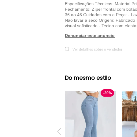
Especificações Técnicas: Material Pr
Fechamento: Zíper frontal com botão 
36 ao 46 Cuidados com a Peça: - Lav
Não lavar a seco Origem: Fabricado n
visual sofisticado - Tecido com elast
Denunciar este anúncio
Ver detalhes sobre o vendedor
VER MAIS
ZAMORI
Calça Skinny ZAMORI
Az
Do mesmo estilo
-
20
%