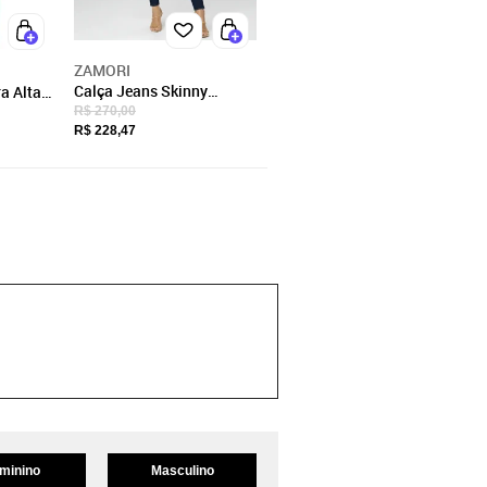
ZAMORI
Calça Jeans Skinny
ra Alta
Feminina Azul Escuro Com
e Giz
R$ 270,00
Elastano Confort
R$ 228,47
minino
Masculino