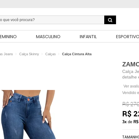
EMININO
MASCULINO
INFANTIL
ESPORTIV
as Jeans
Calça Skinny
Calças
Calça Cintura Alta
ZAMO
Calça Je
detalhe 
Ver aval
Vendido e
R$ 270
R$ 2
3x
de
R$
TAMANH