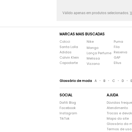
Válido apenas em produtos selecionados.
V
MARCAS MAIS BUSCADAS
Colcci
Nike
Puma
Santa Lolla
Fila
Mango
Adidas
Reserva
Lança Perfume
Calvin Klein
GAP
Melissa
Capodarte
Ellus
Vizzano
•
•
•
•
Glossário de moda
A
B
C
D
SOCIAL
AJUDA
Dafiti Blog
Dúvidas frequ
Facebook
Atendimento
Instagram
Trocas e devo
TikTok
Mapa do site
Glossário da 
Termos de uso