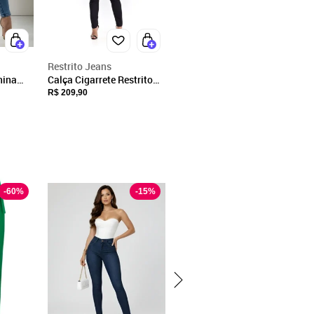
Restrito Jeans
nina
Calça Cigarrete Restrito
 Alto
Jeans Resinada com
R$ 209,90
Elastano - PRETO
-
60
%
-
15
%