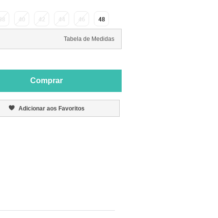
38
40
42
44
46
48
Tabela de Medidas
Comprar
Adicionar aos Favoritos