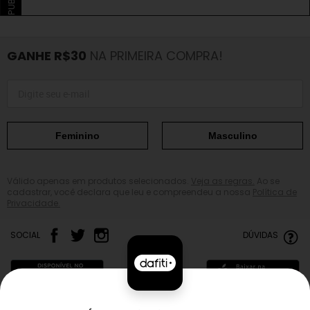
GANHE R$30
NA PRIMEIRA COMPRA!
Feminino
Masculino
Válido apenas em produtos selecionados.
Veja as regras.
Ao se
cadastrar, você declara que leu e compreendeu a nossa
Política de
Privacidade.
SOCIAL
DÚVIDAS