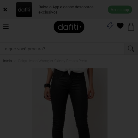
Baixe o App e ganhe descontos
Ver no app
exclusivos
Início
Calça Jeans Wrangler Skinny Renata Preta