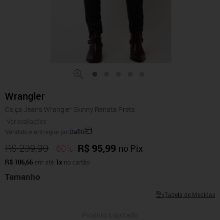
Wrangler
Calça Jeans Wrangler Skinny Renata Preta
Ver avaliações
Vendido e entregue por
Dafiti
R$ 239,90
R$ 95,99
-60%
no Pix
R$ 106,66
em até
1x
no cartão
Tamanho
Tabela de Medidas
Produto Esgotado