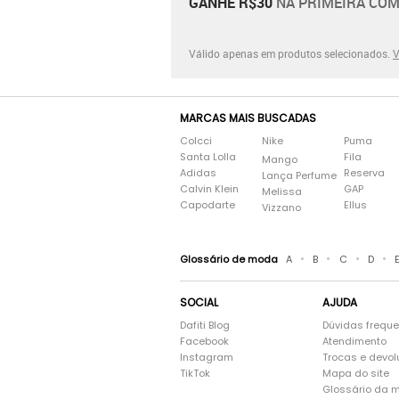
GANHE R$30
NA PRIMEIRA COM
Válido apenas em produtos selecionados.
V
MARCAS MAIS BUSCADAS
Colcci
Nike
Puma
Santa Lolla
Fila
Mango
Adidas
Reserva
Lança Perfume
Calvin Klein
GAP
Melissa
Capodarte
Ellus
Vizzano
•
•
•
•
Glossário de moda
A
B
C
D
SOCIAL
AJUDA
Dafiti Blog
Dúvidas frequ
Facebook
Atendimento
Instagram
Trocas e devo
TikTok
Mapa do site
Glossário da 