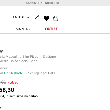
CANAIS DE ATENDIMENTO
ENTRAR
O
MARCAS
OUTLET
w
rja Masculina Slim Fit com Elastano
Média Bolso Social Bege
iações
por
OZ GR BRANDS
e entregue por Dafiti
,00
-58%
68,30
 84,15
sem juros no cartão
O