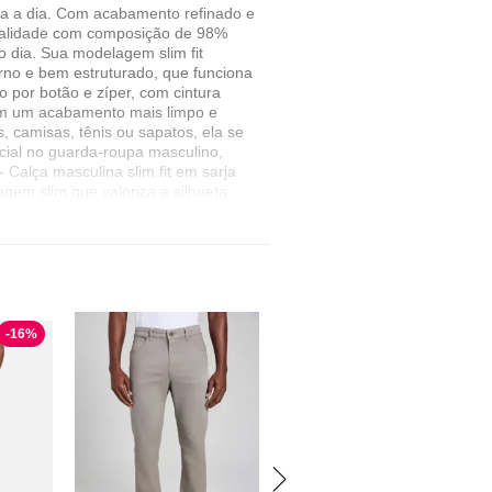
ia a dia. Com acabamento refinado e
qualidade com composição de 98%
o dia. Sua modelagem slim fit
rno e bem estruturado, que funciona
por botão e zíper, com cintura
azem um acabamento mais limpo e
, camisas, tênis ou sapatos, ela se
cial no guarda-roupa masculino,
Calça masculina slim fit em sarja
gem slim que valoriza a silhueta
ais com acabamento traseiro social.
ES TÉCNICAS: Produto: Calça
tura: Média, com passantes para
 48 Estilo: Casual, urbano e social
intura 78 cm — Comprimento 104 cm
 — Gancho 27 cm — Quadril 94 cm
— Bainha 32 cm - Tamanho 42:
-
16
%
 Cintura 86 cm — Comprimento 105
6 cm — Gancho 29 cm — Quadril
104 cm — Bainha 36 cm calça sarja
lça sarja slim, calça confortável
a masculina, calça versátil, sarja