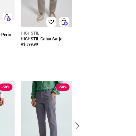
HIGHSTIL
-Perin
HIGHSTIL Calça Sarja
ge
Slim Fit - Cinza
R$ 399,90
-
58
%
-
58
%