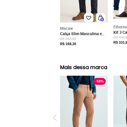
Ver detalhes sobre o vendedor
VER MAIS
Etherea
Macaw
Macaw
Calça Sarja Macaw
Bege
Kit 3 C
Calça Slim Masculina em
Jeans C
R$ 439,
Sarja com Elastano Preto
R$ 368,00
Estilos
R$ 331,
R$ 168,30
e Bege 
Mais dessa marca
-
58
%