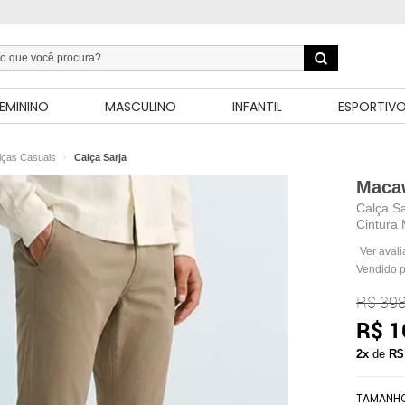
EMININO
MASCULINO
INFANTIL
ESPORTIV
lças Casuais
Calça Sarja
Maca
Calça Sa
Cintura 
Ver aval
Vendido 
R$ 398
R$ 1
2x
de
R$
TAMANH