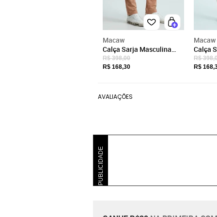
Macaw
Macaw
Calça Sarja Masculina
Calça S
Slim Fit com Elastano
Slim Fi
R$ 398,00
R$ 398,
Cintura Média Bolso
Cintura
R$ 168,30
R$ 168,
Social Caqui
S
AVALIAÇÕES
PUBLICIDADE