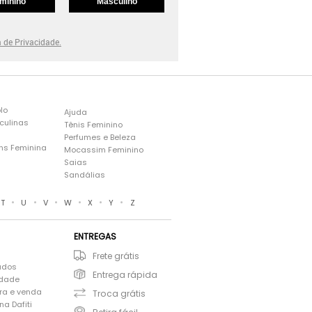
minino
Masculino
a de Privacidade.
lo
Ajuda
culinas
Tênis Feminino
Perfumes e Beleza
ns Feminina
Mocassim Feminino
s
Saias
Sandálias
•
•
•
•
•
•
T
U
V
W
X
Y
Z
ENTREGAS
Frete grátis
ados
Entrega rápida
idade
ra e venda
Troca grátis
a Dafiti