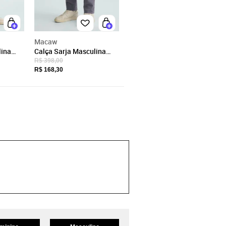
Macaw
lina
Calça Sarja Masculina
ano
Slim Fit com Elastano
R$ 398,00
so
Cintura Média Bolso
R$ 168,30
Social Cinza