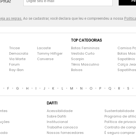
PRA!
Fe
eja as regras.
Ao se cadastrar, você declara que leu e compreendeu a nossa
Polític
TOP CATEGORIAS
Tricae
Lacoste
Botas Femininas
Camisa Po
Democrata
Tommy Hilfiger
Vestido Curto
Botas Mas
Via Marte
Converse
Scarpin
Sapatênis
Forum
Tênis Masculino
Calça Jea
Ray-Ban
Bolsas
Sapatilha
•
•
•
•
•
•
•
•
•
•
•
•
•
•
•
E
F
G
H
I
J
K
L
M
N
O
P
Q
R
S
DAFITI
entes
Acessibilidade
Sustentabilidade
Sobre Dafiti
Programa de afili
luções
Institucional
Política de privac
Trabalhe conosco
Contrato de comp
moda
Nossos fornecedores
É seguro comprar n