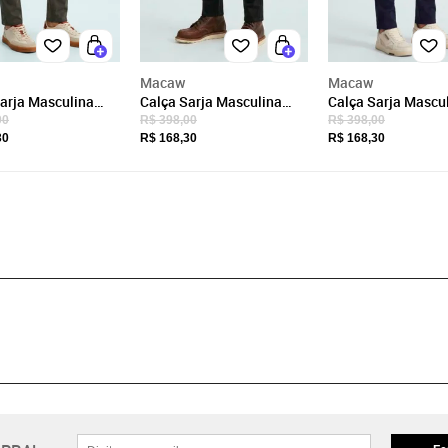
Macaw
Macaw
arja Masculina
Calça Sarja Masculina
Calça Sarja Mascu
t com Elastano
Slim Fit com Elastano
Slim Fit com Elast
00
R$ 398,00
R$ 398,00
 Média Bolso
Cintura Média Bolso
Cintura Média Bol
30
R$ 168,30
R$ 168,30
ocial Verde
Social Preto
Social Azul