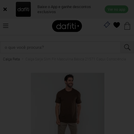
Baixe o App e ganhe descontos
Ver no app
exclusivos
Calça Reta
Calça Sarja Slim Fit Masculina Básica 21571 Caqui Consciência