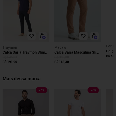
Foru
Traymon
Macaw
Calça
Calça Sarja Traymon Slim
Calça Sarja Masculina Slim
Paul 
R$ 460
Moovexx Marinho
Fit com Elastano Cintura
R$ 545,93
R$ 398,00
R$ 191,90
R$ 168,30
Média Bolso Social Caqui
Mais dessa marca
-
7
%
-
7
%