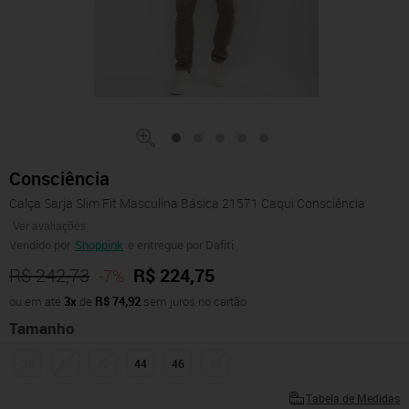
Consciência
Calça Sarja Slim Fit Masculina Básica 21571 Caqui Consciência
Ver avaliações
Vendido por
Shoppink
e entregue por Dafiti
R$ 242,73
R$ 224,75
-7%
ou em até
3x
de
R$ 74,92
sem juros no cartão
Tamanho
38
40
42
44
46
48
Tabela de Medidas