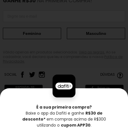
GANHE R$30
NA PRIMEIRA COMPRA!
Feminino
Masculino
Válido apenas em produtos selecionados.
Veja as regras.
Ao se
cadastrar, você declara que leu e compreendeu a nossa
Política de
Privacidade.
SOCIAL
DÚVIDAS
É a sua primeira compra?
Baixe o app da Dafiti e ganhe
R$30 de
Frete grátis*
Troca grátis
Entrega rápida
desconto*
em compras acima de R$300
utilizando o
cupom APP30
.