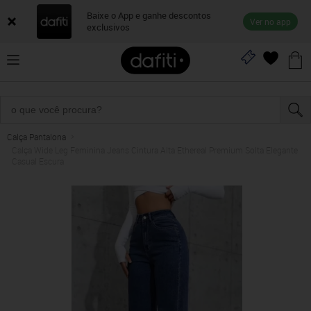
Baixe o App e ganhe descontos
Ver no app
exclusivos
Calça Pantalona
Calça Wide Leg Feminina Jeans Cintura Alta Ethereal Premium Solta Elegante
Casual Escura