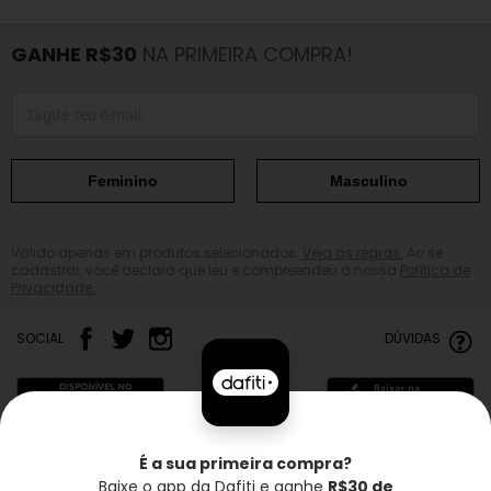
GANHE R$30
NA PRIMEIRA COMPRA!
Feminino
Masculino
Válido apenas em produtos selecionados.
Veja as regras.
Ao se
cadastrar, você declara que leu e compreendeu a nossa
Política de
Privacidade.
SOCIAL
DÚVIDAS
É a sua primeira compra?
Baixe o app da Dafiti e ganhe
R$30 de