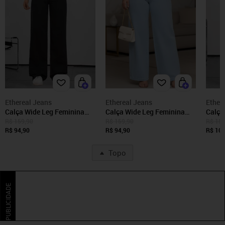
Ethereal Jeans
Ethereal Jeans
Ether
Calça Wide Leg Feminina
Calça Wide Leg Feminina
Calça
Jeans Cintura Alta Ethereal
Jeans Cintura Alta Ethereal
Femin
R$ 159,90
R$ 159,90
R$ 159
Premium Solta Elegante
R$ 94,90
Premium Solta Elegante
R$ 94,90
Ether
R$ 104
Casual Preta
Casual Delavê
Elega
Topo
PUBLICIDADE