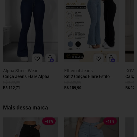
Alpha Street Wear
Ethereal Jeans
KOVA
Calça Jeans Flare Alpha
Kit 2 Calças Flare Estilo
Calça
Street Wear Azul Escura
Gringa Ethereal Jeans
Koval
R$ 199,90
R$ 229,90
R$ 199
Feminina Cintura Alta e
R$ 112,71
Casual e Confortavel Azul
R$ 159,90
Estil
R$ 129
Caimento Perfeito
Delave e Preto
Delav
Mais dessa marca
-
41
%
-
41
%