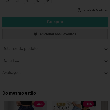
36
38
40
42
44
Tabela de Medidas
Comprar
Adicionar aos Favoritos
Detalhes do produto
Dafiti Eco
Avaliações
Do mesmo estilo
-
44
%
-
30
%