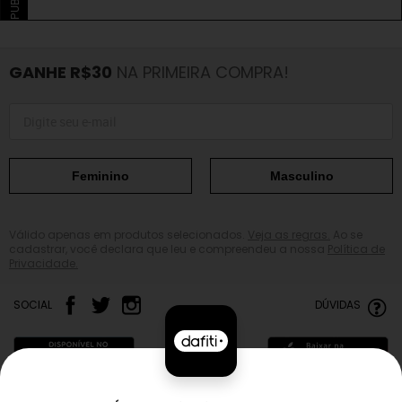
GANHE R$30
NA PRIMEIRA COMPRA!
Feminino
Masculino
Válido apenas em produtos selecionados.
Veja as regras.
Ao se
cadastrar, você declara que leu e compreendeu a nossa
Política de
Privacidade.
SOCIAL
DÚVIDAS