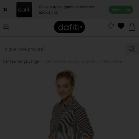
Baixe o App e ganhe descontos
Ver no app
exclusivos
Camisa Manga Longa
Camisa MNG Barcelona Camiflup Preta/Branca