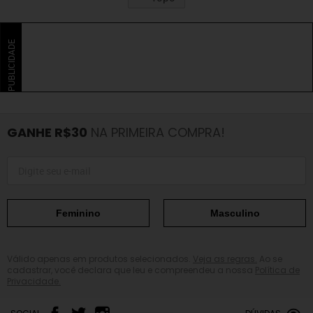
PUBLICIDADE
GANHE R$30
NA PRIMEIRA COMPRA!
Feminino
Masculino
Válido apenas em produtos selecionados.
Veja as regras.
Ao se
cadastrar, você declara que leu e compreendeu a nossa
Política de
Privacidade.