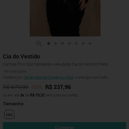
Cia do Vestido
Camisa Plus Size Canelada Aveludada Cia do Vestido Preto
Ver avaliações
Vendido por
Cia do Vestido Comércio LTDA
e entregue por Dafiti
R$ 679,90
R$ 237,96
-65%
ou em até
3x
de
R$ 79,32
sem juros no cartão
Tamanho
EXG
Comprar