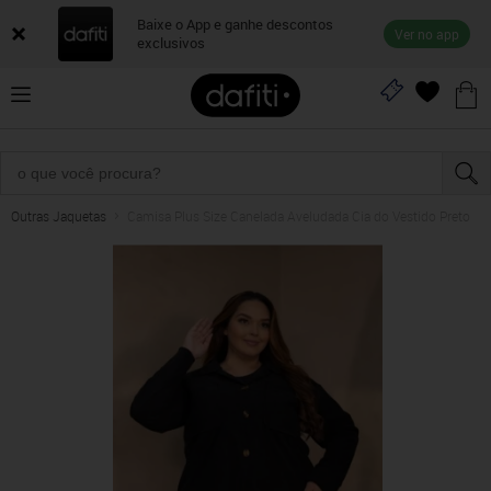
Baixe o App e ganhe descontos
Ver no app
exclusivos
Outras Jaquetas
Camisa Plus Size Canelada Aveludada Cia do Vestido Preto