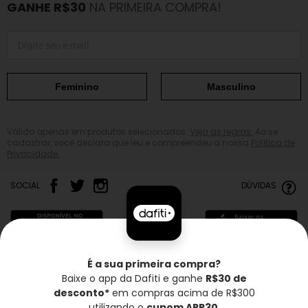
GANHE R$30
NA PRIMEIRA COMPRA!
Feminino
Masculino
Válido apenas em produtos selecionados.
Veja as regras.
Ao se
cadastrar, você declara que leu e compreendeu a nossa
Política de
Privacidade.
SOCIAL
DÚVIDAS
É a sua primeira compra?
Baixe o app da Dafiti e ganhe
R$30 de
Frete grátis*
Troca grátis
Entrega rápida
desconto*
em compras acima de R$300
utilizando o
cupom APP30
.