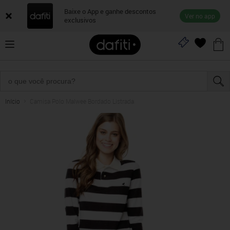
Baixe o App e ganhe descontos
Ver no app
exclusivos
Início
Camisa Polo Malwee Bordado Listrada