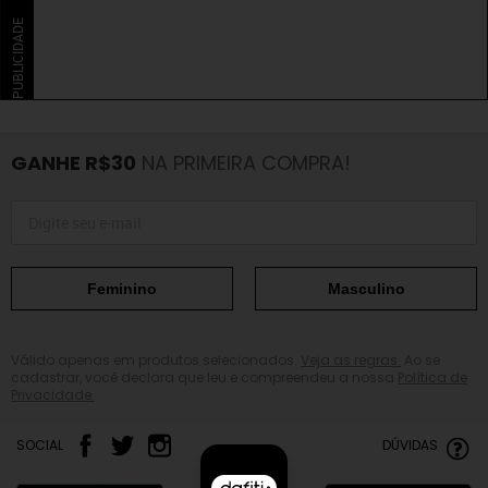
PUBLICIDADE
GANHE R$30
NA PRIMEIRA COMPRA!
Feminino
Masculino
Válido apenas em produtos selecionados.
Veja as regras.
Ao se
cadastrar, você declara que leu e compreendeu a nossa
Política de
Privacidade.
SOCIAL
DÚVIDAS