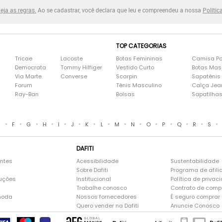
eja as regras.
Ao se cadastrar, você declara que leu e compreendeu a nossa
Polític
TOP CATEGORIAS
Tricae
Lacoste
Botas Femininas
Camisa Po
Democrata
Tommy Hilfiger
Vestido Curto
Botas Mas
Via Marte
Converse
Scarpin
Sapatênis
Forum
Tênis Masculino
Calça Jea
Ray-Ban
Bolsas
Sapatilha
•
•
•
•
•
•
•
•
•
•
•
•
•
•
•
E
F
G
H
I
J
K
L
M
N
O
P
Q
R
S
DAFITI
entes
Acessibilidade
Sustentabilidade
Sobre Dafiti
Programa de afili
luções
Institucional
Política de privac
Trabalhe conosco
Contrato de comp
moda
Nossos fornecedores
É seguro comprar n
Quero vender na Dafiti
Anuncie Conosco