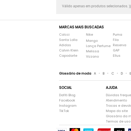
Válido apenas em produtos selecionados.
V
MARCAS MAIS BUSCADAS
Colcci
Nike
Puma
Santa Lolla
Fila
Mango
Adidas
Reserva
Lança Perfume
Calvin Klein
GAP
Melissa
Capodarte
Ellus
Vizzano
•
•
•
•
Glossário de moda
A
B
C
D
SOCIAL
AJUDA
Dafiti Blog
Dúvidas frequ
Facebook
Atendimento
Instagram
Trocas e devo
TikTok
Mapa do site
Glossário da 
Termos de uso