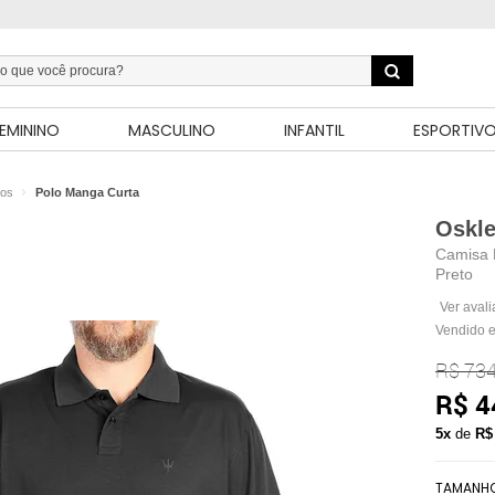
EMININO
MASCULINO
INFANTIL
ESPORTIV
los
Polo Manga Curta
Oskl
Camisa 
Preto
Ver aval
Vendido e
R$ 734
R$ 4
5x
de
R$
TAMANH