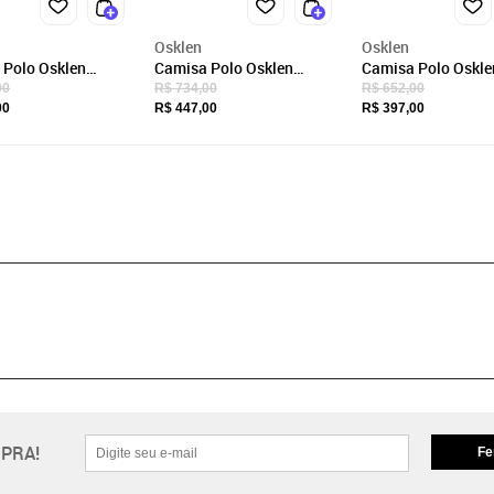
Osklen
Osklen
 Polo Osklen
Camisa Polo Osklen
Camisa Polo Oskle
e Touch Masculino
Tridente Touch Masculino
Tridente Pure Touc
00
R$ 734,00
R$ 652,00
o
Caqui
Masculino Areia
00
R$ 447,00
R$ 397,00
PRA!
Fe