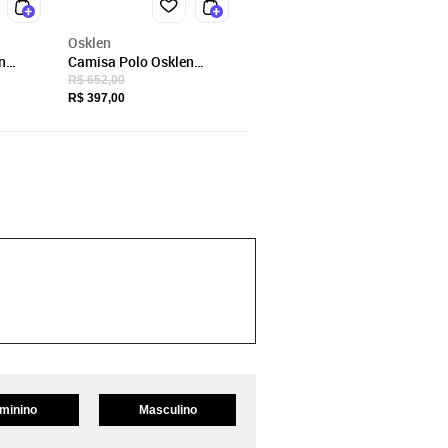
Osklen
n
Camisa Polo Osklen
h
Tridente Pure Touch
R$ 652,00
Masculino Forest
R$ 397,00
minino
Masculino