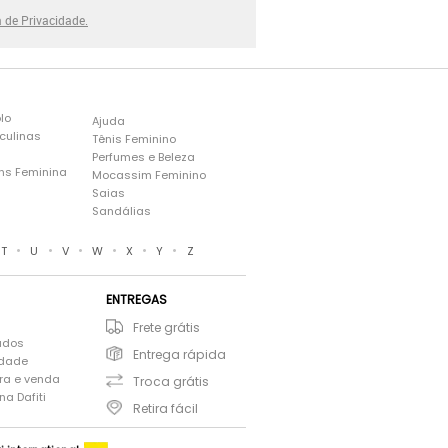
a de Privacidade.
lo
Ajuda
culinas
Tênis Feminino
Perfumes e Beleza
ns Feminina
Mocassim Feminino
s
Saias
Sandálias
•
•
•
•
•
•
T
U
V
W
X
Y
Z
ENTREGAS
Frete grátis
ados
Entrega rápida
idade
ra e venda
Troca grátis
a Dafiti
Retira fácil