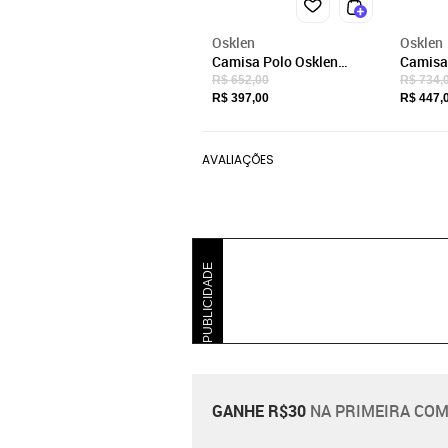
Osklen
Osklen
Camisa Polo Osklen
Camisa
Tridente Pure Touch
Trident
R$ 652,00
R$ 734,
Masculino Preto
Marinh
R$ 397,00
R$ 447,
AVALIAÇÕES
PUBLICIDADE
GANHE R$30
NA PRIMEIRA COM