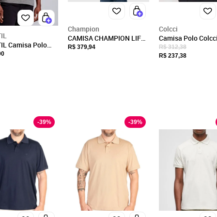
26.247.529/0001-06
Endereço
Champion
Colcci
Rua Luiz Schmitz, 670
IL
CAMISA CHAMPION LIFE
Camisa Polo Colcc
IL Camisa Polo
JERSEY SOCCER POLO
Listra Ou25 Preto
Jaguaruna, SC/
R$ 379,94
R$ 312,38
Comfort - Preto /
90
STRIPES BOLD
Masculino
R$ 237,38
CEP: 88715-000
o
Fechar
-
39
%
-
39
%