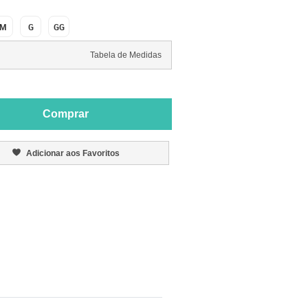
M
G
GG
Tabela de Medidas
Comprar
Adicionar aos Favoritos