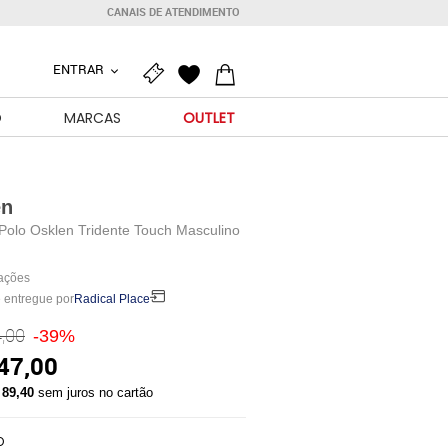
CANAIS DE ATENDIMENTO
ENTRAR
O
MARCAS
OUTLET
en
Polo Osklen Tridente Touch Masculino
iações
 entregue por
Radical Place
,00
-39%
47,00
 89,40
sem juros no cartão
O