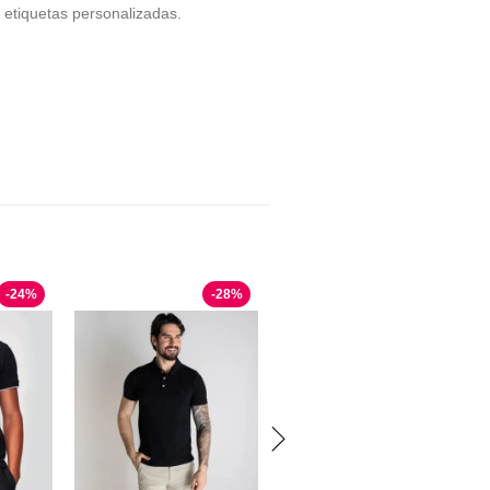
tiquetas personalizadas.
-
24
%
-
28
%