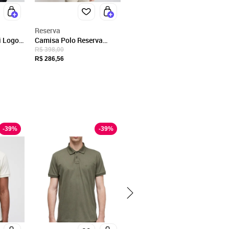
Reserva
i Logo
Camisa Polo Reserva
Monocromática Preta
R$ 398,00
R$ 286,56
-
39
%
-
39
%