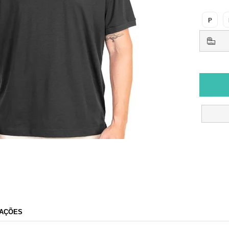
P
AÇÕES