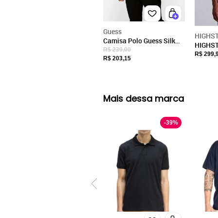
Guess
HIGHST
Camisa Polo Guess Silk
HIGHST
Relevo Est 1981 Preto
R$ 239,00
Piquet 
R$ 299,
R$ 203,15
Amarel
Mais dessa marca
-
39
%