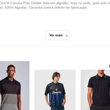
Camisa Polo Osklen feita em algodão, logo no peito, gola polo e e
ão: 100% Algodão. Garantia contra defeito de fabricação.
Ver mais
reto
Polo Manga Curta
Radical Place
Razão Social
RADICAL PLACE LTDA
CNPJ