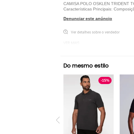
CAMISA POLO OSKLEN TRIDENT TOUCH 
Características Principais: Composiç
Denunciar este anúncio
Ver detalhes sobre o vendedor
VER MAIS
Osklen
Polo Manga Curta Osklen
P
Do mesmo estilo
-
15
%