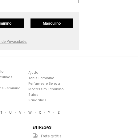
minino
Masculino
a de Privacidade.
lo
Ajuda
culinas
Tênis Feminino
Perfumes e Beleza
ns Feminina
Mocassim Feminino
s
Saias
Sandálias
•
•
•
•
•
•
T
U
V
W
X
Y
Z
ENTREGAS
Frete grátis