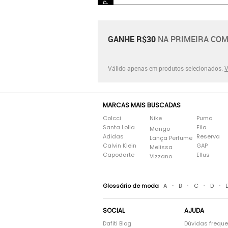
GANHE R$30
NA PRIMEIRA COM
Válido apenas em produtos selecionados.
V
MARCAS MAIS BUSCADAS
Colcci
Nike
Puma
Santa Lolla
Fila
Mango
Adidas
Reserva
Lança Perfume
Calvin Klein
GAP
Melissa
Capodarte
Ellus
Vizzano
•
•
•
•
Glossário de moda
A
B
C
D
SOCIAL
AJUDA
Dafiti Blog
Dúvidas frequ