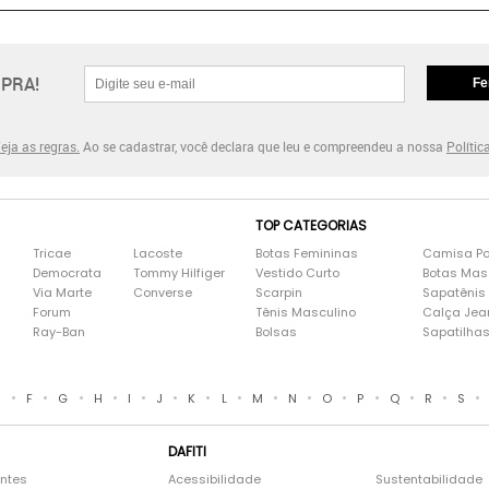
PRA!
Fe
eja as regras.
Ao se cadastrar, você declara que leu e compreendeu a nossa
Polític
TOP CATEGORIAS
Tricae
Lacoste
Botas Femininas
Camisa Po
Democrata
Tommy Hilfiger
Vestido Curto
Botas Mas
Via Marte
Converse
Scarpin
Sapatênis
Forum
Tênis Masculino
Calça Jea
Ray-Ban
Bolsas
Sapatilha
•
•
•
•
•
•
•
•
•
•
•
•
•
•
•
E
F
G
H
I
J
K
L
M
N
O
P
Q
R
S
DAFITI
entes
Acessibilidade
Sustentabilidade