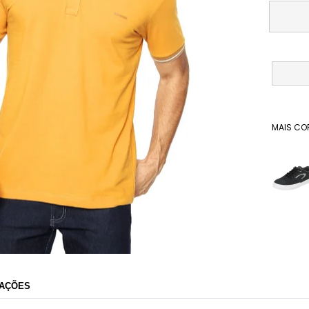
MAIS CO
Dafiti
AÇÕES
Razão Social