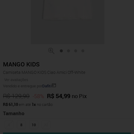
MANGO KIDS
Camiseta MANGO KIDS Ciao Amici Off-White
Ver avaliações
Vendido e entregue por
Dafiti
R$ 129,90
R$ 54,99
-58%
no Pix
R$ 61,10
em até
1x
no cartão
Tamanho
6
8
10
12