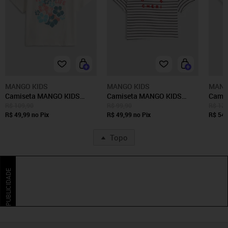
MANGO KIDS
MANGO KIDS
MANG
Camiseta MANGO KIDS
Camiseta MANGO KIDS
Camiseta MA
Floral Off-White
Listrada Off-White
Paris
R$ 109,90
R$ 99,90
R$ 129
R$ 49,99
no Pix
R$ 49,99
no Pix
R$ 54,
Topo
PUBLICIDADE