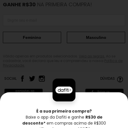
GANHE R$30
NA PRIMEIRA COMPRA!
Feminino
Masculino
Válido apenas em produtos selecionados.
Veja as regras.
Ao se
cadastrar, você declara que leu e compreendeu a nossa
Política de
Privacidade.
SOCIAL
DÚVIDAS
É a sua primeira compra?
Baixe o app da Dafiti e ganhe
R$30 de
Frete grátis*
Troca grátis
Entrega rápida
desconto*
em compras acima de R$300