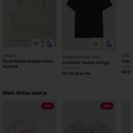
Angerô
Urban
Tommy Hilfiger Kids
Blusa Malha Regata Infantil
Camis
Camiseta Tommy Hilfiger
Para Menina - OFF WHITE
Curta 
R$ 59,88
R$ 99,
Kids Logo Azul
R$ 179,90
Algod
R$ 69,
R$ 139,99
no Pix
estam
Mais dessa marca
-
55
%
-
50
%