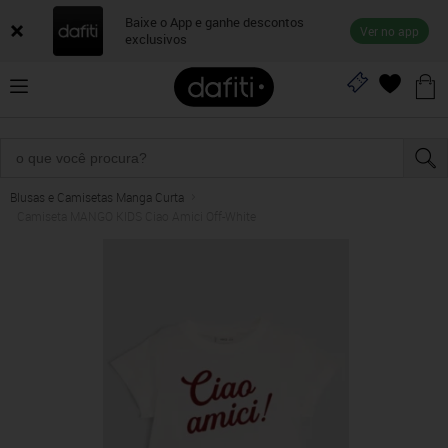
Baixe o App e ganhe descontos
Ver no app
exclusivos
Blusas e Camisetas Manga Curta
Camiseta MANGO KIDS Ciao Amici Off-White