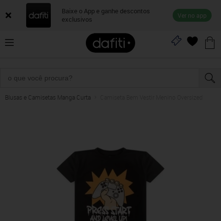
Baixe o App e ganhe descontos
Ver no app
exclusivos
Blusas e Camisetas Manga Curta
Camiseta Bem Vestir Menino Oversized