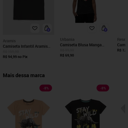
Urbania
Reser
Aramis
Camiseta Blusa Manga
Camis
Camiseta Infantil Aramis
Curta Infantil Kids Urbania
Mini
R$ 99,90
R$ 129
Manga Curta Preta
R$ 159,90
Algodão Preta Preto
R$ 69,90
R$ 94,99
no Pix
estampa Cubo magico play
Mais dessa marca
-
8
%
-
8
%