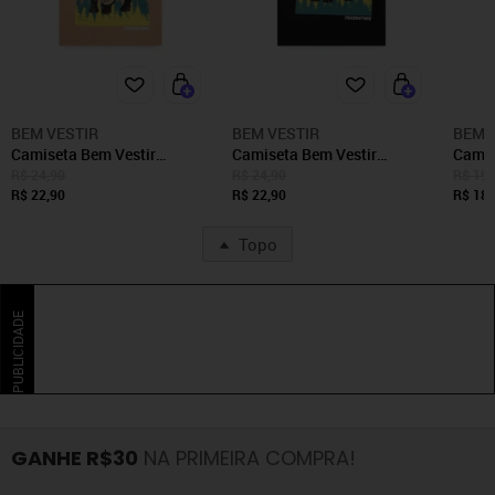
BEM VESTIR
BEM VESTIR
BEM 
Camiseta Bem Vestir
Camiseta Bem Vestir
Camis
Oversized Menino
Oversized
Meni
R$ 24,90
R$ 24,90
R$ 19,
R$ 22,90
R$ 22,90
R$ 18,
Topo
PUBLICIDADE
GANHE R$30
NA PRIMEIRA COMPRA!