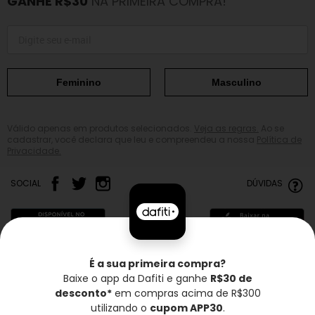
GANHE R$30
NA PRIMEIRA COMPRA!
Feminino
Masculino
Válido apenas em produtos selecionados.
Veja as regras.
Ao se
cadastrar, você declara que leu e compreendeu a nossa
Política de
Privacidade.
SOCIAL
DÚVIDAS
É a sua primeira compra?
Baixe o app da Dafiti e ganhe
R$30 de
Frete grátis*
Troca grátis
Entrega rápida
desconto*
em compras acima de R$300
utilizando o
cupom APP30
.