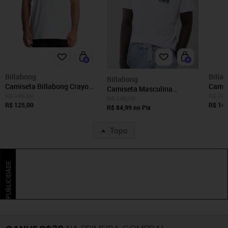
Billabong
Billa
Billabong
Camiseta Billabong Crayon
Camis
Camiseta Masculina
Wave II SM24 Masculina
Wave 
R$ 196,00
R$ 229
Billabong Crayon Wave II
R$ 149,90
Branco
R$ 125,00
Preto
R$ 146
Branca
R$ 84,99
no Pix
Topo
PUBLICIDADE