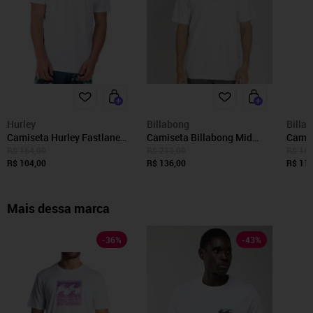
Hurley
Billabong
Billa
Camiseta Hurley Fastlane
Camiseta Billabong Mid
Camis
Masculina Branco
Arch Plus Size WT25
SM23 
R$ 164,00
R$ 213,00
R$ 180
R$ 104,00
Masculina Branco
R$ 136,00
R$ 115
Mais dessa marca
-
36
%
-
43
%