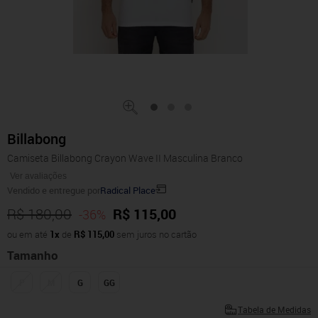
Billabong
Camiseta Billabong Crayon Wave II Masculina Branco
Ver avaliações
Vendido e entregue por
Radical Place
R$ 180,00
R$ 115,00
-36%
ou em até
1x
de
R$ 115,00
sem juros no cartão
Tamanho
P
M
G
GG
Tabela de Medidas