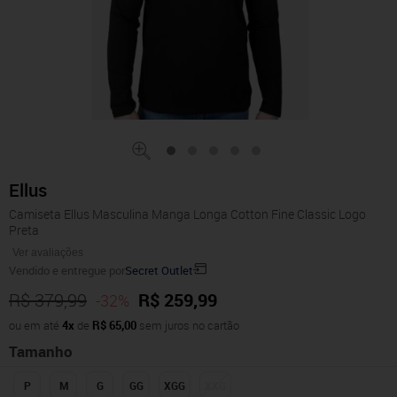
Ellus
Camiseta Ellus Masculina Manga Longa Cotton Fine Classic Logo
Preta
Ver avaliações
Vendido e entregue por
Secret Outlet
R$ 379,99
R$ 259,99
-32%
ou em até
4x
de
R$ 65,00
sem juros no cartão
Tamanho
P
M
G
GG
XGG
XXG