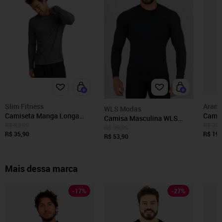
Slim Fitness
Arami
WLS Modas
Camiseta Manga Longa
Camis
Camisa Masculina WLS
Masculina UV Tecido Gelado
Manga
R$ 89,90
R$ 259
Modas Térmica Poliéster UV
R$ 99,90
Cinza
R$ 35,90
Grafi
R$ 199
Segunda Pele Preto
R$ 53,90
Mais dessa marca
-
17
%
-
27
%