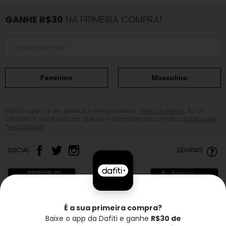
GANHE R$30
NA PRIMEIRA COMPRA!
Feminino
Masculino
Válido apenas em produtos selecionados.
Veja as regras.
Ao se
cadastrar, você declara que leu e compreendeu a nossa
Política de
Privacidade.
SOCIAL
DÚVIDAS
É a sua primeira compra?
Baixe o app da Dafiti e ganhe
R$30 de
Frete grátis*
Troca grátis
Entrega rápida