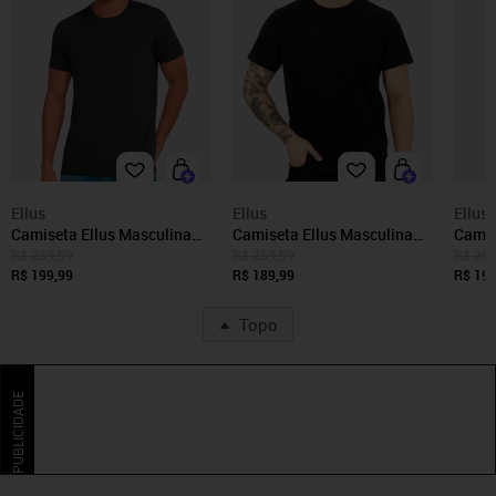
Ellus
Ellus
Ellus
Camiseta Ellus Masculina
Camiseta Ellus Masculina
Camis
Cotton Fine Classic Logo
Cotton Fine Originals
Cotto
R$ 239,99
R$ 259,99
R$ 269
Grafite
R$ 199,99
Classic Preta
R$ 189,99
Class
R$ 199
Topo
PUBLICIDADE