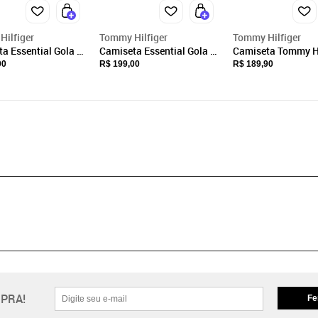
ilfiger
Tommy Hilfiger
Tommy Hilfiger
a Essential Gola V
Camiseta Essential Gola V
Camiseta Tommy Hi
Tommy Hilfiger -
Preto Tommy Hilfiger -
Essential Gola Vne
00
R$ 199,00
R$ 189,90
THBDS
Vermelho
PRA!
Fe