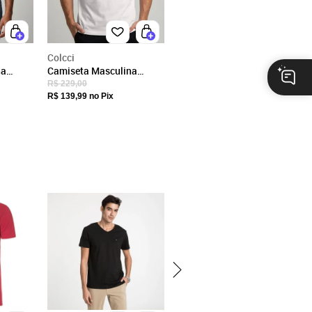
Colcci
na
Camiseta Masculina
lso
Colcci Logo Branco
R$ 229,00
R$ 139,99
no Pix