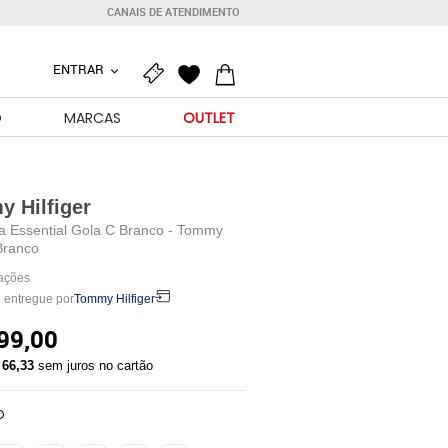
CANAIS DE ATENDIMENTO
ENTRAR
O
MARCAS
OUTLET
 Hilfiger
a Essential Gola C Branco - Tommy
 Branco
iações
 entregue por
Tommy Hilfiger
99,00
 66,33
sem juros no cartão
O