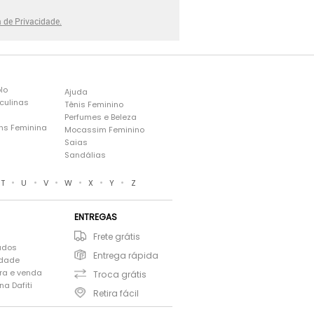
a de Privacidade.
lo
Ajuda
culinas
Tênis Feminino
Perfumes e Beleza
ns Feminina
Mocassim Feminino
s
Saias
Sandálias
•
•
•
•
•
•
T
U
V
W
X
Y
Z
ENTREGAS
Frete grátis
ados
Entrega rápida
idade
ra e venda
Troca grátis
a Dafiti
Retira fácil