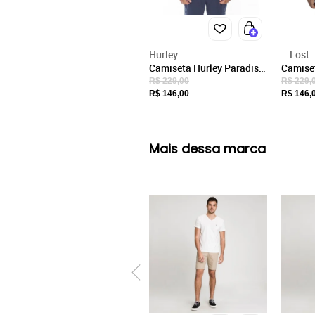
Hurley
...Lost
Camiseta Hurley Paradise
Camise
WT24 Masculina Branco
Mascul
R$ 229,00
R$ 229,
R$ 146,00
R$ 146,
Mais dessa marca