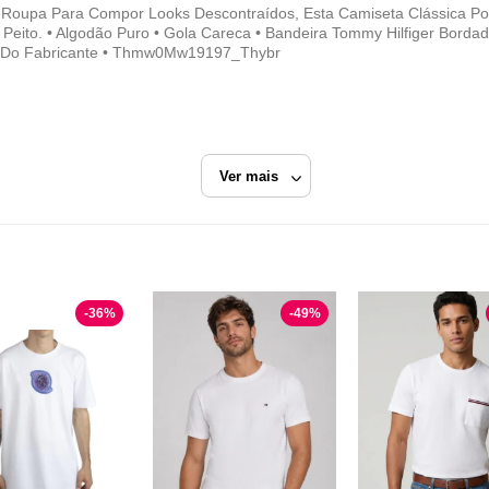
Roupa Para Compor Looks Descontraídos, Esta Camiseta Clássica Pos
Peito. • Algodão Puro • Gola Careca • Bandeira Tommy Hilfiger Bord
 Do Fabricante • Thmw0Mw19197_Thybr
Ver mais
mmy Hilfiger
Branco
Camiseta Manga Curta
-
36
%
-
49
%
Tommy Hilfiger
Razão Social
TOMMY HILFIGER DO BRASIL
CNPJ