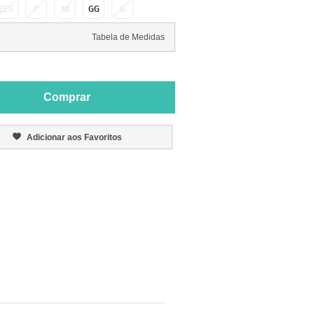
EEG
P
M
GG
G
Tabela de Medidas
Comprar
Adicionar aos Favoritos