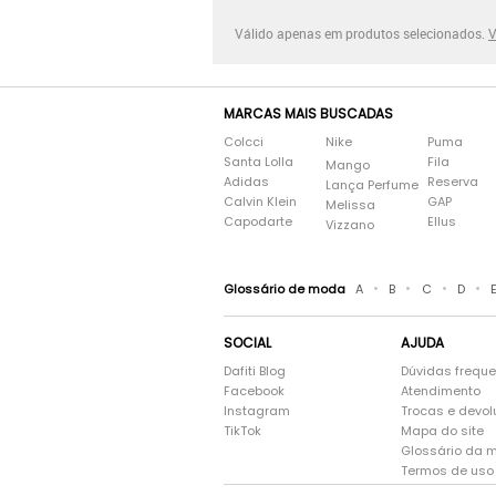
Válido apenas em produtos selecionados.
V
MARCAS MAIS BUSCADAS
Colcci
Nike
Puma
Santa Lolla
Fila
Mango
Adidas
Reserva
Lança Perfume
Calvin Klein
GAP
Melissa
Capodarte
Ellus
Vizzano
•
•
•
•
Glossário de moda
A
B
C
D
SOCIAL
AJUDA
Dafiti Blog
Dúvidas frequ
Facebook
Atendimento
Instagram
Trocas e devo
TikTok
Mapa do site
Glossário da 
Termos de uso