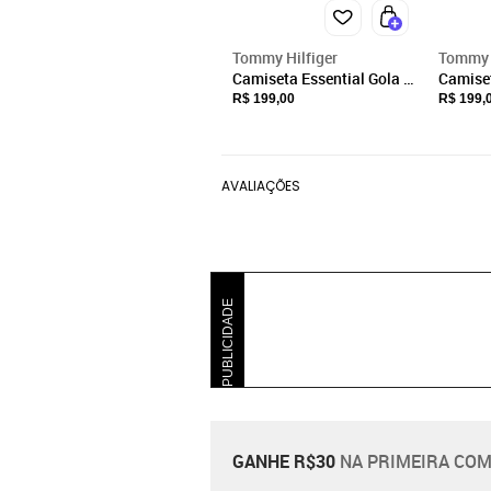
Tommy Hilfiger
Tommy H
Camiseta Essential Gola V
Camiset
Branco - Tommy Hilfiger
Branco 
R$ 199,00
R$ 199,
Branco
THYBR
AVALIAÇÕES
PUBLICIDADE
GANHE R$30
NA PRIMEIRA COM