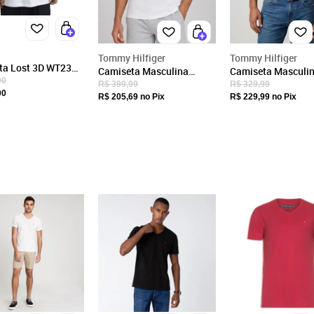
15.505.664/0022-04
Endereço
AV MARIA COELHO AGUIAR, 215
Tommy Hilfiger
Tommy Hilfiger
ta Lost 3D WT23
Camiseta Masculina
Camiseta Masculi
São Paulo, SP/
ina Branco
00
Tommy Hilfiger Gola
Tommy Hilfiger Bo
R$ 399,99
R$ 329,99
CEP: 05804-900
00
Fechar
Redonda Branca
Branca
R$ 205,69
no Pix
R$ 229,99
no Pix