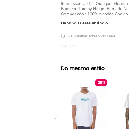
Item Essencial Em Qualquer Guarda-
Bandeira Tommy Hilfiger Bordada No 
Composição • 100% Algodão Código
Denunciar este anúncio
Ver detalhes sobre o vendedor
VER MAIS
Tommy Hilfiger
Camiseta Manga Curta To
Do mesmo estilo
-
36
%