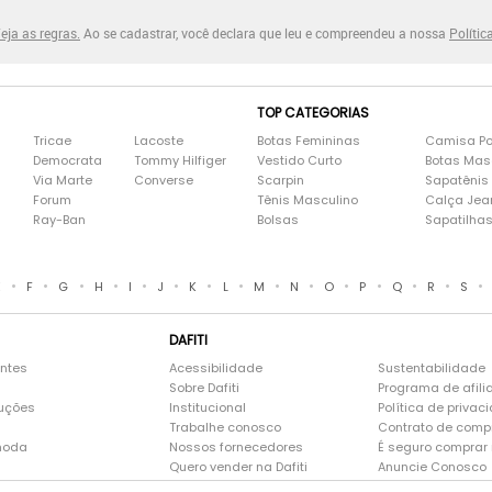
eja as regras.
Ao se cadastrar, você declara que leu e compreendeu a nossa
Polític
TOP CATEGORIAS
Tricae
Lacoste
Botas Femininas
Camisa Po
Democrata
Tommy Hilfiger
Vestido Curto
Botas Mas
Via Marte
Converse
Scarpin
Sapatênis
Forum
Tênis Masculino
Calça Jea
Ray-Ban
Bolsas
Sapatilha
•
•
•
•
•
•
•
•
•
•
•
•
•
•
•
E
F
G
H
I
J
K
L
M
N
O
P
Q
R
S
DAFITI
entes
Acessibilidade
Sustentabilidade
Sobre Dafiti
Programa de afili
luções
Institucional
Política de privac
Trabalhe conosco
Contrato de comp
moda
Nossos fornecedores
É seguro comprar n
Quero vender na Dafiti
Anuncie Conosco