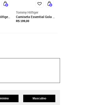
Tommy Hilfiger
lfiger
Camiseta Essential Gola V
ck
Preto - Tommy Hilfiger
R$ 199,00
Preto
minino
Masculino