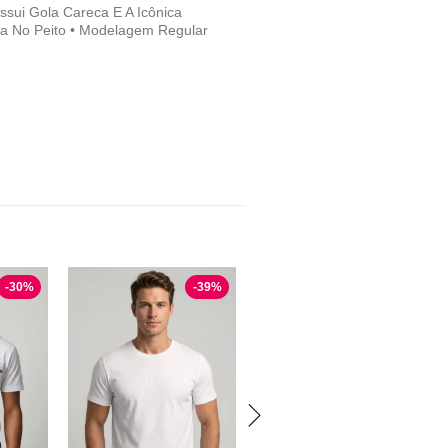
sui Gola Careca E A Icônica
ada No Peito • Modelagem Regular
-
30
%
-
39
%