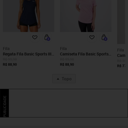
Fila
Fila
Fila
Regata Fila Basic Sports III
Camiseta Fila Basic Sports
Camis
Feminina Marinho
III Feminina Rosa
R$ 99,90
R$ 99,90
Basic 
R$ 109
R$ 88,90
R$ 88,90
R$ 77,
Topo
PUBLICIDADE