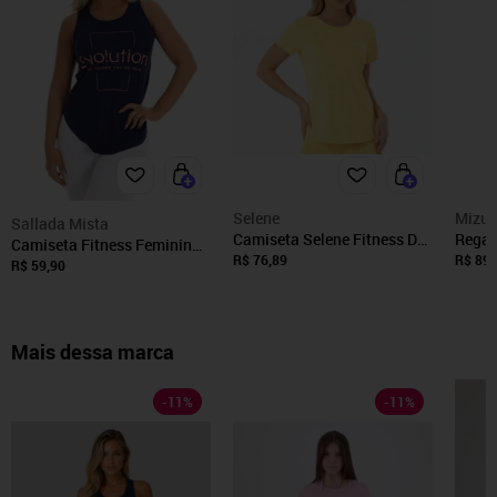
Selene
Mizu
Sallada Mista
Camiseta Selene Fitness Dry
Regat
Camiseta Fitness Feminina
Fit Manga Curta Microfuros
Energ
R$ 76,89
R$ 89,
Academia Azul Evolution
R$ 59,90
Nas Costas
Mais dessa marca
-
11
%
-
11
%