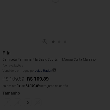
Fila
Camiseta Feminina Fila Basic Sports III Manga Curta Marinho
Ver avaliações
Vendido e entregue por
Lojas Radan
R$ 109,89
R$ 109,89
ou em até
1x
de
R$ 109,89
sem juros no cartão
Tamanho
P
M
G
GG