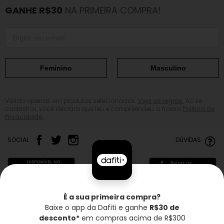
GANHE R$30
NA PRIMEIRA COMPRA!
Feminino
Masculino
Válido apenas em produtos selecionados.
Veja as regras.
Ao se
cadastrar, você declara que leu e compreendeu a nossa
Política de
Privacidade.
SOCIAL
DÚVIDAS
É a sua primeira compra?
Baixe o app da Dafiti e ganhe
R$30 de
Frete grátis*
Troca grátis
Entrega rápida
desconto*
em compras acima de R$300