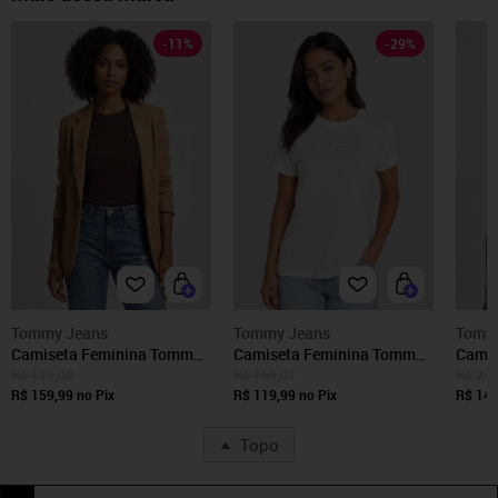
-
11
%
-
29
%
Tommy Jeans
Tommy Jeans
Tomm
Camiseta Feminina Tommy
Camiseta Feminina Tommy
Camis
Jeans Decote Redondo
Jeans Logo Branco
Jeans
R$ 179,00
R$ 169,01
R$ 249
Marrom
R$ 159,99
no Pix
R$ 119,99
no Pix
R$ 141
Topo