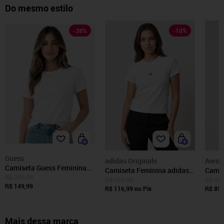
Do mesmo estilo
-
38
%
-
10
%
Guess
adidas Originals
Aerop
Camiseta Guess Feminina
Camiseta Feminina adidas
Camis
Patch Small Logo Branca
R$ 239,99
Originals Trefoil Branca
Aerop
R$ 129,99
R$ 159
R$ 149,99
R$ 116,99
no Pix
Branc
R$ 89,
Mais dessa marca