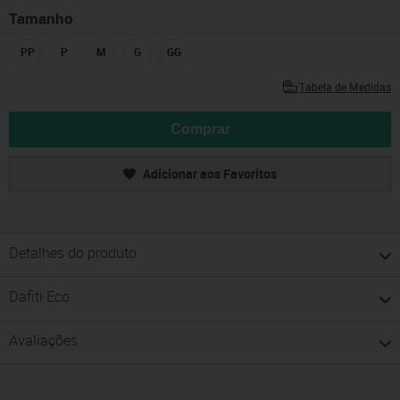
Tamanho
PP
P
M
G
GG
Tabela de Medidas
Comprar
Adicionar aos Favoritos
Detalhes do produto
Dafiti Eco
Avaliações