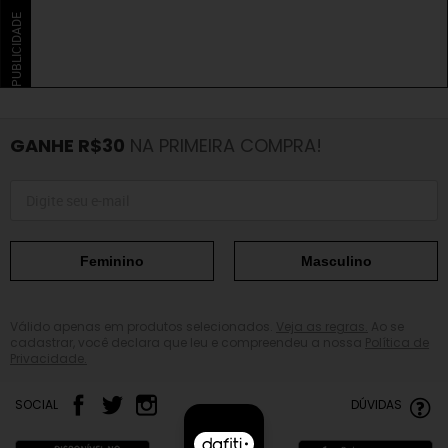
PUBLICIDADE
GANHE R$30
NA PRIMEIRA COMPRA!
Feminino
Masculino
Válido apenas em produtos selecionados.
Veja as regras.
Ao se
cadastrar, você declara que leu e compreendeu a nossa
Política de
Privacidade.
SOCIAL
DÚVIDAS