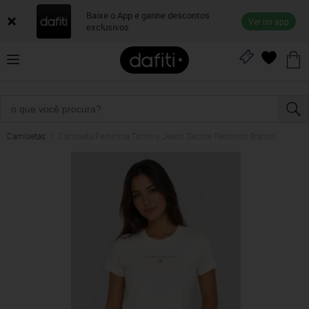
Baixe o App e ganhe descontos
Ver no app
exclusivos
Camisetas
Camiseta Feminina Tommy Jeans Decote Redondo Branco