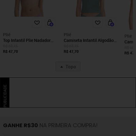
Plié
Plié
Plié
Top Infantil Plie Nadador
Camiseta Infantil Algodão
Camis
Algodão Sem Bojo
Sem Bojo Menta Incolor
R$ 68,15
R$ 68,15
Sem B
R$ 68,
Marshmallow Incolor
R$ 47,70
R$ 47,70
R$ 47,
Topo
PUBLICIDADE
GANHE R$30
NA PRIMEIRA COMPRA!