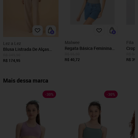
Malwee
Fila
Lez a Lez
Regata Básica Feminina
Cropp
Blusa Listrada De Alças
Alça Média Em Algodão
Femin
R$ 55,90
R$ 94,
Com Elástico Em Algodão
R$ 349,90
R$ 40,72
R$ 39,
Responsável
R$ 174,95
Mais dessa marca
-
30
%
-
30
%