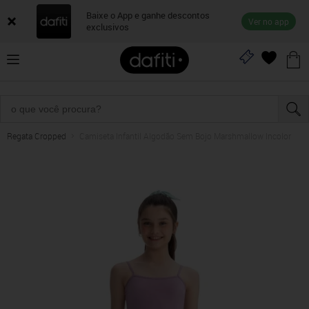
Baixe o App e ganhe descontos
Ver no app
exclusivos
Regata Cropped
Camiseta Infantil Algodão Sem Bojo Marshmallow Incolor